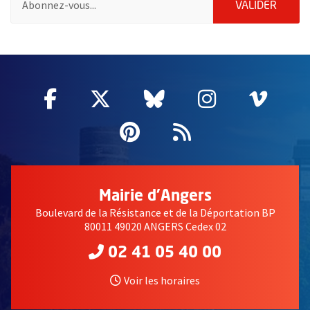
ENVOY
VALIDER
61086
Facebook
, Ouvre une nouvelle fenêtre
Twitter
, Ouvre une nouvelle fe
Bluesky
, Ouvre une nouv
Instagram
, Ouvre un
Vime
, Ouv
Pinterest
, Ouvre une nouvell
Flux RSS
Mairie d'Angers
Boulevard de la Résistance et de la Déportation BP
80011 49020 ANGERS Cedex 02
02 41 05 40 00
Voir les horaires