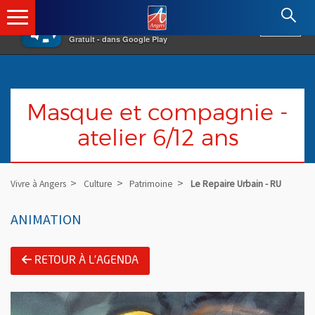
×
Angers.fr : Retour à l'accueil
AF
Vivre à Angers
VOIR
Ville d'Angers
Gratuit - dans Google Play
Masque et compagnie -
atelier 6/12 ans
Vivre à Angers
Culture
Patrimoine
Le Repaire Urbain - RU
ANIMATION
RETOUR À L'AGENDA