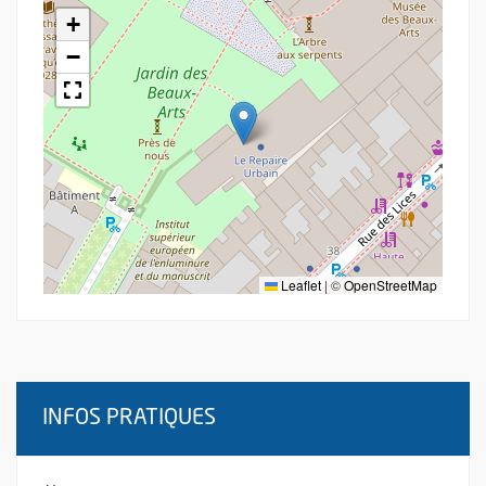
+
−
Leaflet
|
©
OpenStreetMap
INFOS PRATIQUES