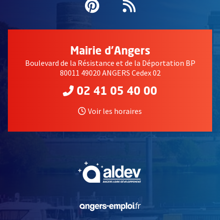
Pinterest
, Ouvre une nouvell
Flux RSS
Mairie d'Angers
Boulevard de la Résistance et de la Déportation BP
80011 49020 ANGERS Cedex 02
02 41 05 40 00
Voir les horaires
, Ouvre une nouvelle fe
, Ouvre une nouvelle fe