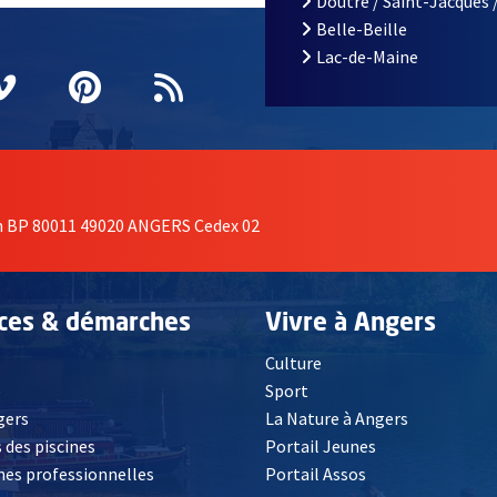
Doutre / Saint-Jacques 
Belle-Beille
Lac-de-Maine
nêtre
elle fenêtre
e nouvelle fenêtre
agram
vre une nouvelle fenêtre
Vimeo
, Ouvre une nouvelle fenêtre
Pinterest
, Ouvre une nouvelle fenêtre
Flux RSS
on BP 80011 49020 ANGERS Cedex 02
ices & démarches
Vivre à Angers
Culture
é
Sport
, Ouvre une nouvelle fenêtre
gers
La Nature à Angers
 des piscines
Portail Jeunes
es professionnelles
Portail Assos