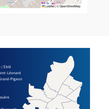
Leaflet
|
©
OpenStreetMap
 / Eblé
Saint-Léonard
 Grand-Pigeon
ETTRE D'INFORMATION DE LA VILLE D'ANGERS
louère