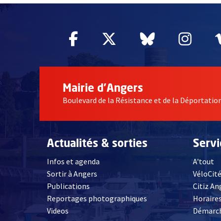
Facebook
, Ouvre une nouvelle fe
Twitter
, Ouvre une nouv
Bluesky
, Ouvre un
Inst
, Ou
Mairie d'Angers
Boulevard de la Résistance et de la Déportati
Actualités & sorties
Serv
Infos et agenda
A'tout
Sortir à Angers
VéloCit
Publications
Citiz An
Reportages photographiques
Horaires
, Ouvre une nouvelle fenêtre
Videos
Démarch