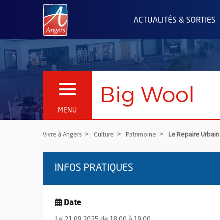
Angers.fr : Retour à l'accueil
ACTUALITÉS & SORTIES
Big Wool
OUVRIR LE MENU
MENU
Vivre à Angers
Culture
Patrimoine
Le Repaire Urbain
INFOS PRATIQUES
Date
Le 21.09.2025 de 18:00 à 19:00