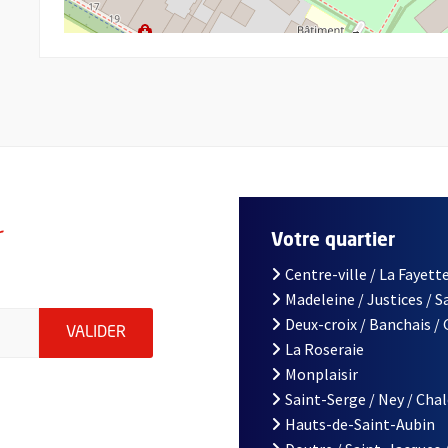
r
Votre quartier
Centre-ville / La Fayette
Madeleine / Justices / 
le d'Angers, indiquez votre email (champ obligatoire)
Deux-croix / Banchais /
ENVOYER MA DEMANDE D'INSCRIPTION À LA L
VALIDER
La Roseraie
Monplaisir
Saint-Serge / Ney / Cha
Hauts-de-Saint-Aubin