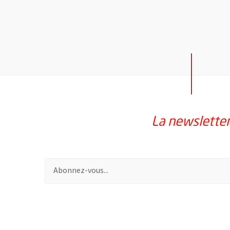
La newslette
Pour vous inscrire à la lettre d'information de la vil
61086