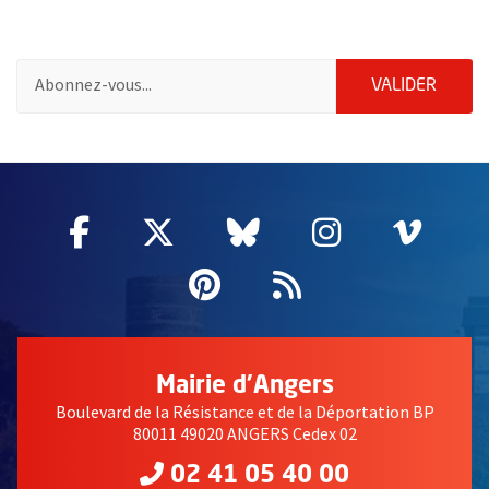
Pour vous inscrire à la lettre d'information de la ville d'Angers
ENVOY
VALIDER
61086
Facebook
, Ouvre une nouvelle fenêtre
Twitter
, Ouvre une nouvelle fe
Bluesky
, Ouvre une nouv
Instagram
, Ouvre un
Vime
, Ouv
Pinterest
, Ouvre une nouvell
Flux RSS
Mairie d'Angers
Boulevard de la Résistance et de la Déportation BP
80011 49020 ANGERS Cedex 02
02 41 05 40 00