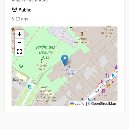
Public
6-12 ans
+
−
Leaflet
|
©
OpenStreetMap