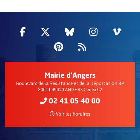
61086
Facebook
, Ouvre une nouvelle fenêtre
Twitter
, Ouvre une nouvelle fe
Bluesky
, Ouvre une nouv
Instagram
, Ouvre un
Vime
, Ouv
Pinterest
, Ouvre une nouvell
Flux RSS
Mairie d'Angers
Boulevard de la Résistance et de la Déportation BP
80011 49020 ANGERS Cedex 02
02 41 05 40 00
Voir les horaires