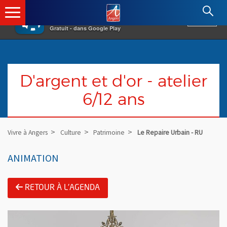
×
Angers.fr : Retour à l'accueil
AF
Vivre à Angers
VOIR
Ville d'Angers
Gratuit - dans Google Play
D'argent et d'or - atelier
6/12 ans
Vivre à Angers
Culture
Patrimoine
Le Repaire Urbain - RU
ANIMATION
RETOUR À L'AGENDA