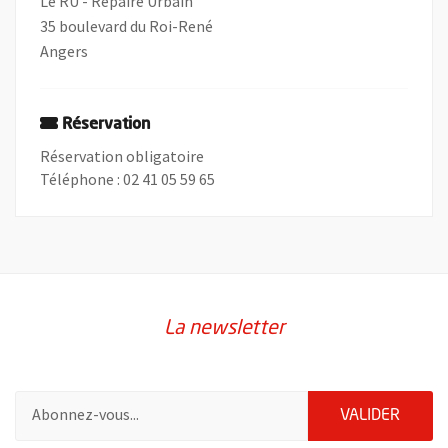
Le RU - Repaire Urbain
35 boulevard du Roi-René
Angers
Réservation
Réservation obligatoire
Téléphone : 02 41 05 59 65
La newsletter
Pour vous inscrire à la lettre d'information de la ville d'Angers
ENVOY
VALIDER