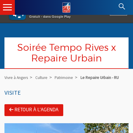
×
Angers.fr : Retour à l'accueil
AF
Vivre à Angers
VOIR
Ville d'Angers
Gratuit - dans Google Play
Soirée Tempo Rives x
Repaire Urbain
Vivre à Angers
Culture
Patrimoine
Le Repaire Urbain - RU
VISITE
RETOUR À L'AGENDA