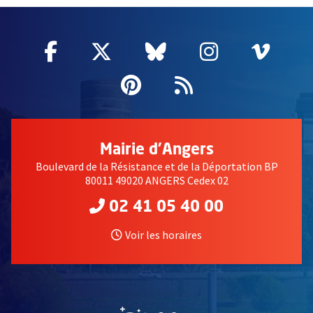
Facebook
, Ouvre une nouvelle fenêtre
Twitter
, Ouvre une nouvelle fe
Bluesky
, Ouvre une nouv
Instagram
, Ouvre un
Vime
, Ouv
Pinterest
, Ouvre une nouvell
Flux RSS
Mairie d'Angers
Boulevard de la Résistance et de la Déportation BP
80011 49020 ANGERS Cedex 02
02 41 05 40 00
Voir les horaires
, Ouvre une nouvelle fe