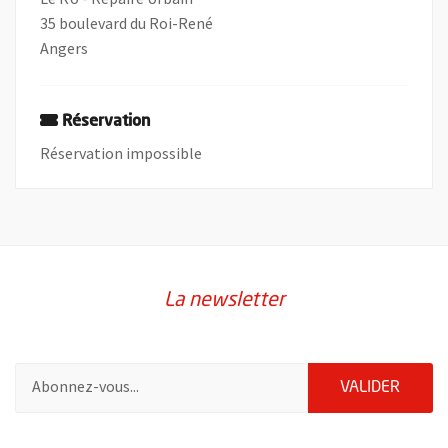
35 boulevard du Roi-René
Angers
Réservation
Réservation impossible
La newsletter
Pour vous inscrire à la lettre d'information de la ville d'Angers
ENVOY
VALIDER
61086