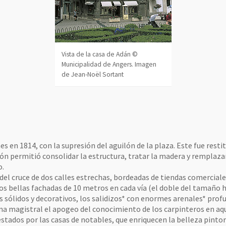
Vista de la casa de Adán ©
Municipalidad de Angers. Imagen
de Jean-Noël Sortant
es en 1814, con la supresión del aguilón de la plaza. Este fue res
ación permitió consolidar la estructura, tratar la madera y rempla
o.
o del cruce de dos calles estrechas, bordeadas de tiendas comerciale
os bellas fachadas de 10 metros en cada vía (el doble del tamaño hab
s sólidos y decorativos, los salidizos* con enormes arenales* pr
ma magistral el apogeo del conocimiento de los carpinteros en aq
tados por las casas de notables, que enriquecen la belleza pintore