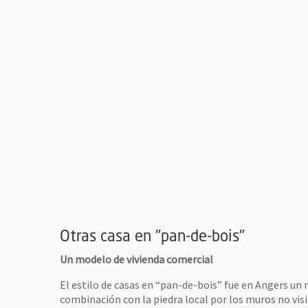
agrandie de l'image
Otras casa en "pan-de-bois"
Un modelo de vivienda comercial
vre une nouvelle fenêtre
El estilo de casas en “pan-de-bois” fue en Angers un 
combinación con la piedra local por los muros no vis