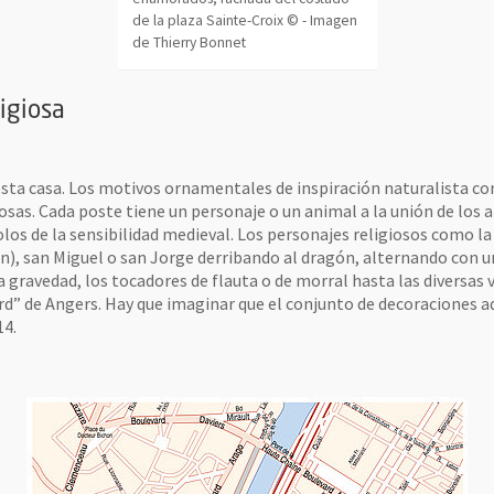
de la plaza Sainte-Croix © - Imagen
de Thierry Bonnet
ligiosa
esta casa. Los motivos ornamentales de inspiración naturalista com
sas. Cada poste tiene un personaje o un animal a la unión de los a
los de la sensibilidad medieval. Los personajes religiosos como la 
ión), san Miguel o san Jorge derribando al dragón, alternando con 
 gravedad, los tocadores de flauta o de morral hasta las diversas v
lard” de Angers. Hay que imaginar que el conjunto de decoraciones
14.
t y pareje de enamorados, fachada del costado de la plaza Sainte-Croix © - I