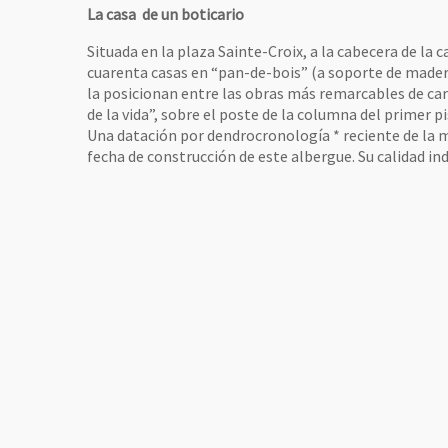
La casa de un boticario
Situada en la plaza Sainte-Croix, a la cabecera de la 
cuarenta casas en “pan-de-bois” (a soporte de made
la posicionan entre las obras más remarcables de carp
de la vida”, sobre el poste de la columna del primer p
Una datación por dendrocronología * reciente de la ma
fecha de construcción de este albergue. Su calidad ind
vre une nouvelle fenêtre
sa de Adán, virgen y angel de la Anunciación. Costado de la rue Montault.© Mu
agrandie de l'image