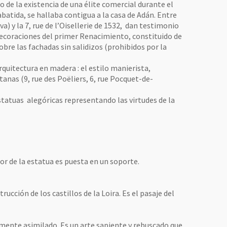
o de la existencia de una élite comercial durante el
tida, se hallaba contigua a la casa de Adán. Entre
a) y la 7, rue de l’Oisellerie de 1532, dan testimonio
decoraciones del primer Renacimiento, constituido de
obre las fachadas sin salidizos (prohibidos por la
quitectura en madera : el estilo manierista,
anas (9, rue des Poëliers, 6, rue Pocquet-de-
statuas alegóricas representando las virtudes de la
ior de la estatua es puesta en un soporte.
rucción de los castillos de la Loira. Es el pasaje del
ectamente asimilado. Es un arte sapiente y rebuscado que