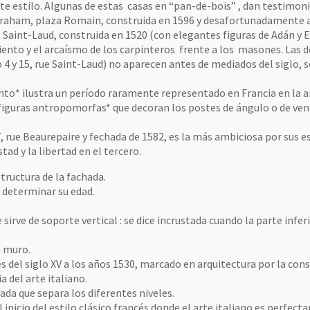
ste estilo. Algunas de estas casas en “pan-de-bois” , dan testimoni
raham, plaza Romain, construida en 1596 y desafortunadamente aba
 Saint-Laud, construida en 1520 (con elegantes figuras de Adán y Ev
iento y el arcaísmo de los carpinteros frente a los masones. Las 
 4 y 15, rue Saint-Laud) no aparecen antes de mediados del siglo, s
nto* ilustra un período raramente representado en Francia en la ar
 figuras antropomorfas* que decoran los postes de ángulo o de vent
, rue Beaurepaire y fechada de 1582, es la más ambiciosa por sus e
tad y la libertad en el tercero.
tructura de la fachada.
 determinar su edad.
sirve de soporte vertical : se dice incrustada cuando la parte infer
l muro.
es del siglo XV a los años 1530, marcado en arquitectura por la const
a del arte italiano.
da que separa los diferentes niveles.
 el inicio del estilo clásico francés donde el arte italiano es perf