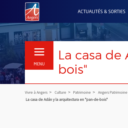
Angers.fr : Retour à l'accueil
ACTUALITÉS & SORTIES
La casa de 
OUVRIR LE MENU
bois"
MENU
Vivre à Angers
Culture
Patrimoine
Angers Patrimoine
La casa de Adán y la arquitectura en "pan-de-bois"
Vue agrandie de l