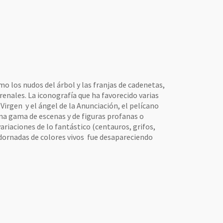
de la plaza Sainte-Croix © - Imagen
de Thierry Bonnet
o los nudos del árbol y las franjas de cadenetas,
renales. La iconografía que ha favorecido varias
Virgen y el ángel de la Anunciación, el pelícano
una gama de escenas y de figuras profanas o
ariaciones de lo fantástico (centauros, grifos,
 adornadas de colores vivos fue desapareciendo
magen de Thierry Bonnet