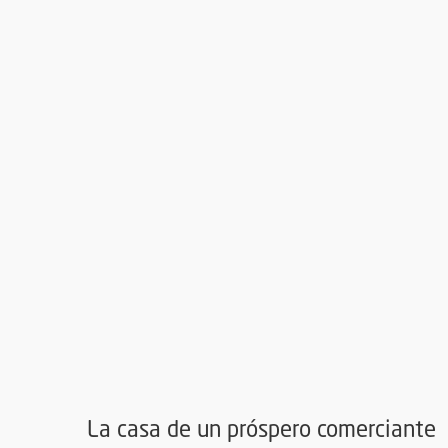
, Ouvre une nouvel
agrandie de l'image
La casa de un próspero comerciante