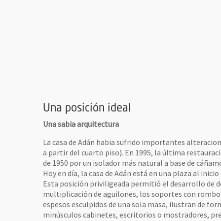
Una posición ideal
Una sabia arquitectura
vre une nouvelle fenêtre
La casa de Adán habia sufrido importantes alteracion
a partir del cuarto piso). En 1995, la última restaur
de 1950 por un isolador más natural a base de cáñam
Hoy en día, la casa de Adán está en una plaza al inici
Esta posición priviligeada permitió el desarrollo de d
multiplicación de aguilones, los soportes con rombo
espesos esculpidos de una sola masa, ilustran de for
minúsculos cabinetes, escritorios o mostradores, pres