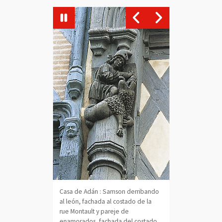
image
Vue agrandie de l'image
Vue agrandie de
, Ouvre une nouvelle fenêtre
le fenêtre
, Ouvre une nou
Casa de Adán : Samson derribando
al león, fachada al costado de la
rue Montault y pareje de
enamorados, fachada del costado