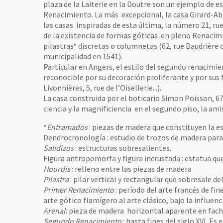
plaza de la Laiterie en la Doutre son un ejemplo de e
Renacimiento. La más excepcional, la casa Girard-Ab
las casas inspiradas de esta última, la número 21, rue
de la existencia de formas góticas en pleno Renacim
pilastras* discretas o columnetas (62, rue Baudrière o
municipalidad en 1541).
Particular en Angers, el estilo del segundo renacimie
reconocible por su decoración proliferante y por sus
Livonnières, 5, rue de l’Oisellerie...).
La casa construida por el boticario Simon Poisson, 67
ciencia y la magnificiencia en el segundo piso, la amis
*
Entramados
: piezas de madera que constituyen la es
Dendrocronología : estudio de trozos de madera para
Salidizos
: estructuras sobresalientes.
Figura antropomorfa y figura incrustada : estatua que 
Hourdis
: relleno entre las piezas de madera
Pilastra
: pilar vertical y rectangular que sobresale de
Primer Renacimiento
: período del arte francés de fin
arte gótico flamígero al arte clásico, bajo la influenci
Arenal:
pieza de madera horizontal aparente en facha
Segundo Renacimiento
: hasta fines del siglo XVI. Es