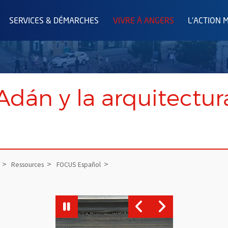
SERVICES & DÉMARCHES
VIVRE À ANGERS
L'ACTION 
Adán y la arquitectur
Ressources
FOCUS Español
'image
Vue agrandie de l'image
Vue agrandie de