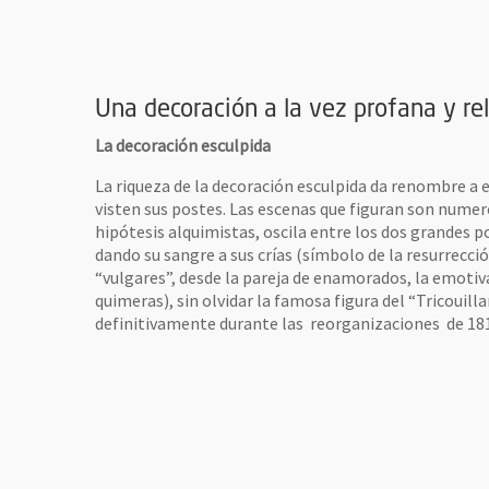
agrandie de l'image
Una decoración a la vez profana y re
La decoración esculpida
La riqueza de la decoración esculpida da renombre a 
visten sus postes. Las escenas que figuran son numero
hipótesis alquimistas, oscila entre los dos grandes po
dando su sangre a sus crías (símbolo de la resurrecc
“vulgares”, desde la pareja de enamorados, la emotiva
quimeras), sin olvidar la famosa figura del “Tricouil
definitivamente durante las reorganizaciones de 18
vre une nouvelle fenêtre
sa de Adán : Samson derribando al león, fachada al costado de la rue Montaul