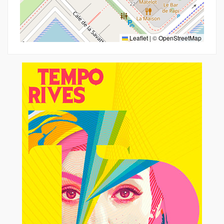
Leaflet
|
©
OpenStreetMap