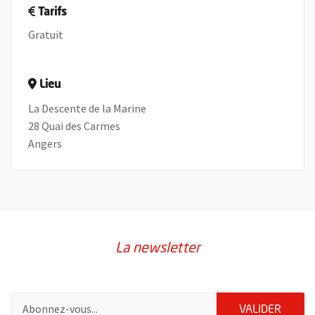
Tarifs
Gratuit
Lieu
La Descente de la Marine
28 Quai des Carmes
Angers
La newsletter
Pour vous inscrire à la lettre d'information de la ville d'Angers
ENVOY
VALIDER