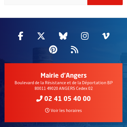
55620
Facebook
, Ouvre une nouvelle fenêtre
Twitter
, Ouvre une nouvelle fe
Bluesky
, Ouvre une nouv
Instagram
, Ouvre un
Vime
, Ouv
Pinterest
, Ouvre une nouvell
Flux RSS
Mairie d'Angers
Boulevard de la Résistance et de la Déportation BP
80011 49020 ANGERS Cedex 02
02 41 05 40 00
Voir les horaires