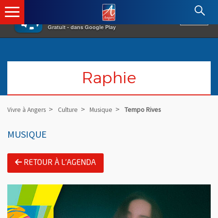
×
Angers.fr : Retour à l'accueil
AF
Vivre à Angers
VOIR
Ville d'Angers
Gratuit - dans Google Play
Raphie
Vivre à Angers
Culture
Musique
Tempo Rives
MUSIQUE
RETOUR À L'AGENDA