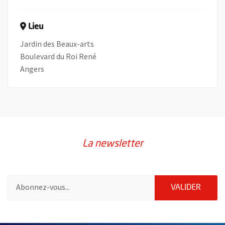
Lieu
Jardin des Beaux-arts
Boulevard du Roi René
Angers
La newsletter
Pour vous inscrire à la lettre d'information de la ville d'Angers
ENVOY
VALIDER
55620