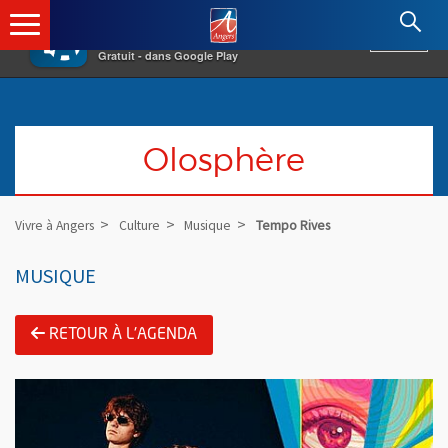
×
Angers.fr : Retour à l'accueil
AF
Vivre à Angers
VOIR
Ville d'Angers
Gratuit - dans Google Play
Olosphère
Vivre à Angers
Culture
Musique
Tempo Rives
MUSIQUE
RETOUR À L'AGENDA