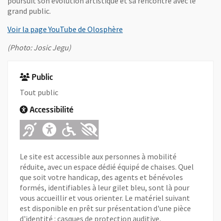
poursuit son évolution artistique et sa rencontre avec le
grand public.
, Ouvre une nouvelle fenêtre
Voir la page YouTube de Olosphère
(Photo: Josic Jegu)
Public
Tout public
Accessibilité
Adapté pour l'handicap Auditif
Adapté pour l'handicap Ment
Adapté pour l'handicap 
Adapté pour l'handica
Le site est accessible aux personnes à mobilité
réduite, avec un espace dédié équipé de chaises. Quel
que soit votre handicap, des agents et bénévoles
formés, identifiables à leur gilet bleu, sont là pour
vous accueillir et vous orienter. Le matériel suivant
est disponible en prêt sur présentation d'une pièce
d'identité : casques de protection auditive,