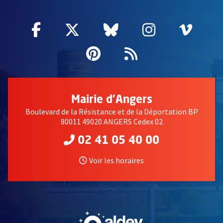
Facebook
, Ouvre une nouvelle fenêtre
Twitter
, Ouvre une nouvelle fe
Bluesky
, Ouvre une nouv
Instagram
, Ouvre un
Vime
, Ouv
Pinterest
, Ouvre une nouvell
Flux RSS
Mairie d'Angers
Boulevard de la Résistance et de la Déportation BP
80011 49020 ANGERS Cedex 02
02 41 05 40 00
Voir les horaires
, Ouvre une nouvelle fe