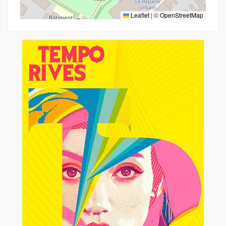
Leaflet
|
©
OpenStreetMap