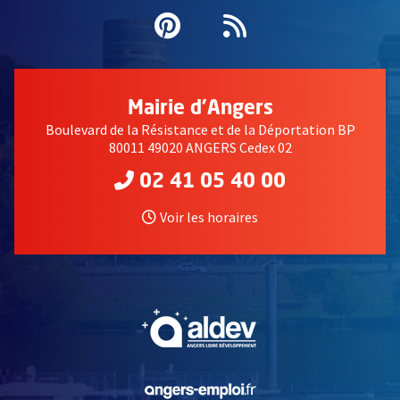
Pinterest
, Ouvre une nouvell
Flux RSS
Mairie d'Angers
Boulevard de la Résistance et de la Déportation BP
80011 49020 ANGERS Cedex 02
02 41 05 40 00
Voir les horaires
, Ouvre une nouvelle fe
, Ouvre une nouvelle fe