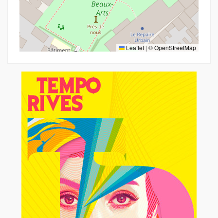
Leaflet
|
©
OpenStreetMap