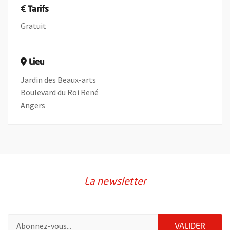
Tarifs
Gratuit
Lieu
Jardin des Beaux-arts
Boulevard du Roi René
Angers
La newsletter
Pour vous inscrire à la lettre d'information de la ville d'Angers
ENVOY
VALIDER