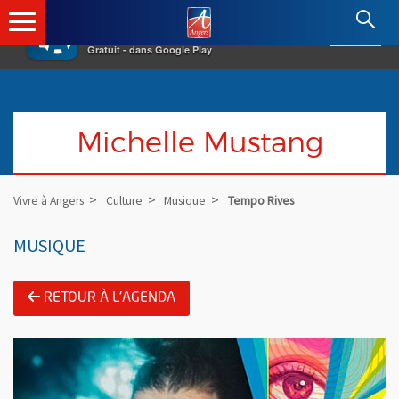
×
Angers.fr : Retour à l'accueil
AF
Vivre à Angers
VOIR
Ville d'Angers
Gratuit - dans Google Play
Michelle Mustang
Vivre à Angers
Culture
Musique
Tempo Rives
MUSIQUE
RETOUR À L'AGENDA