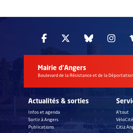
55620
Facebook
, Ouvre une nouvelle fe
Twitter
, Ouvre une nouv
Bluesky
, Ouvre un
Inst
, Ou
Mairie d'Angers
Boulevard de la Résistance et de la Déportati
Actualités & sorties
Serv
Infos et agenda
A'tout
Sortir à Angers
VéloCit
Publications
Citiz An