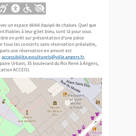
Adapté pour l'handicap Auditif
Adapté pour l'handicap Mental
Adapté pour l'handicap Mote
Adapté pour l'handicap Vi
avec un espace dédié équipé de chaises. Quel que
tifiables à leur gilet bleu, sont là pour vous
nible en prêt sur présentation d'une pièce
sur tous les concerts sans réservation préalable,
squels une réservation en amont est
:
accessibilite.evculturels@ville.angers.fr
,
Repaire Urbain, 35 boulevard du Roi René à Angers,
ication ACCEO).