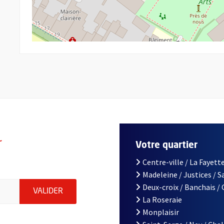
r
Votre quartier
Centre-ville / La Fayette
Madeleine / Justices / 
le d'Angers, indiquez votre email (champ obligatoire)
Deux-croix / Banchais /
ENVOYER MA DEMANDE D'INSCRIPTION À LA L
VALIDER
La Roseraie
Monplaisir