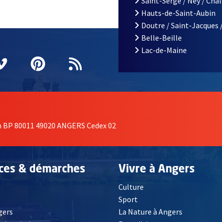
Saint-Serge / Ney / Cha
Hauts-de-Saint-Aubin
Doutre / Saint-Jacques 
Belle-Beille
Lac-de-Maine
nêtre
elle fenêtre
e nouvelle fenêtre
agram
vre une nouvelle fenêtre
Vimeo
, Ouvre une nouvelle fenêtre
Pinterest
, Ouvre une nouvelle fenêtre
Flux RSS
on BP 80011 49020 ANGERS Cedex 02
ices & démarches
Vivre à Angers
Culture
é
Sport
, Ouvre une nouvelle fenêtre
gers
La Nature à Angers