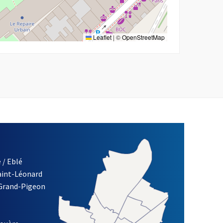
Leaflet
|
©
OpenStreetMap
 / Eblé
Saint-Léonard
 Grand-Pigeon
ETTRE D'INFORMATION DE LA VILLE D'ANGERS