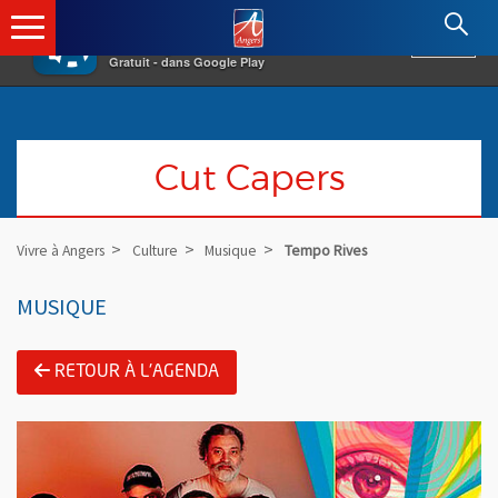
×
Angers.fr : Retour à l'accueil
AF
Vivre à Angers
VOIR
Ville d'Angers
Gratuit - dans Google Play
Cut Capers
Vivre à Angers
Culture
Musique
Tempo Rives
MUSIQUE
RETOUR À L'AGENDA