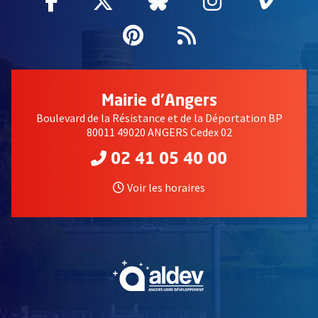
Facebook
, Ouvre une nouvelle fenêtre
Twitter
, Ouvre une nouvelle fe
Bluesky
, Ouvre une nouv
Instagram
, Ouvre un
Vime
, Ouv
Pinterest
, Ouvre une nouvell
Flux RSS
Mairie d'Angers
Boulevard de la Résistance et de la Déportation BP
80011 49020 ANGERS Cedex 02
02 41 05 40 00
Voir les horaires
, Ouvre une nouvelle fe
, Ouvre une nouvelle fe