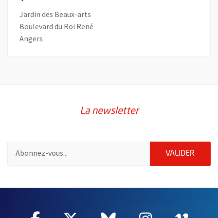
Jardin des Beaux-arts
Boulevard du Roi René
Angers
La newsletter
Pour vous inscrire à la lettre d'information de la ville d'Angers
ENVOY
VALIDER
55620