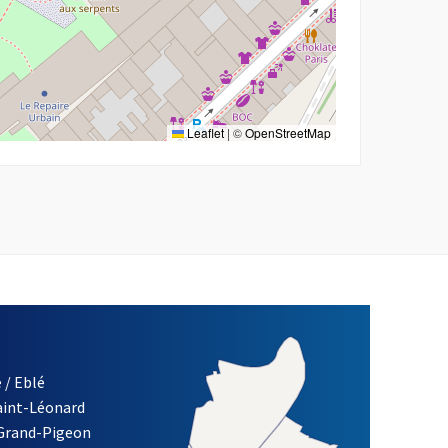
Leaflet
|
©
OpenStreetMap
 / Eblé
Saint-Léonard
 Grand-Pigeon
ETTRE D'INFORMATION DE LA VILLE D'ANGERS