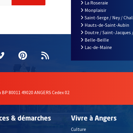
La Roseraie
Monplaisir
Saint-Serge / Ney / Cha
Hauts-de-Saint-Aubin
Doutre / Saint-Jacques 
Belle-Beille
Lac-de-Maine
nêtre
elle fenêtre
e nouvelle fenêtre
agram
vre une nouvelle fenêtre
Vimeo
, Ouvre une nouvelle fenêtre
Pinterest
, Ouvre une nouvelle fenêtre
Flux RSS
on BP 80011 49020 ANGERS Cedex 02
ices & démarches
Vivre à Angers
Culture