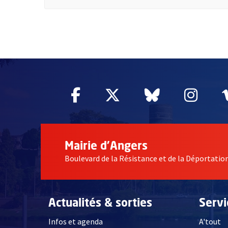
55620
Facebook
, Ouvre une nouvelle fe
Twitter
, Ouvre une nouv
Bluesky
, Ouvre un
Inst
, Ou
Mairie d'Angers
Boulevard de la Résistance et de la Déportati
Actualités & sorties
Serv
Infos et agenda
A'tout