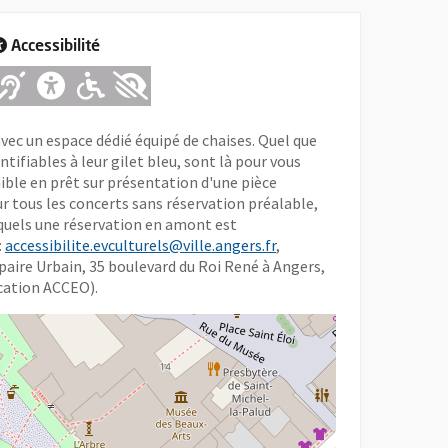
Accessibilité
Adapté pour l'handicap Auditif
Adapté pour l'handicap Mental
Adapté pour l'handicap Mote
Adapté pour l'handicap Vi
avec un espace dédié équipé de chaises. Quel que
tifiables à leur gilet bleu, sont là pour vous
nible en prêt sur présentation d'une pièce
sur tous les concerts sans réservation préalable,
squels une réservation en amont est
:
accessibilite.evculturels@ville.angers.fr
,
Repaire Urbain, 35 boulevard du Roi René à Angers,
ication ACCEO).