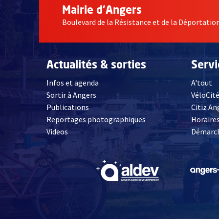
Mairie d'Angers
Boulevard de la Résistance et de la Déportati
Actualités & sorties
Serv
Infos et agenda
A'tout
Sortir à Angers
VéloCit
Publications
Citiz An
Reportages photographiques
Horaires
, Ouvre une nouvelle fenêtre
Videos
Démarch
, Ouvre une nouve