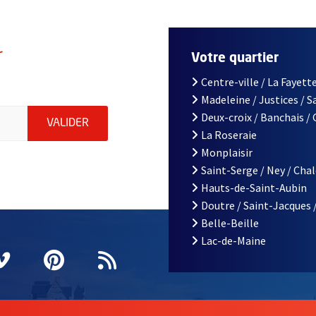
r
Votre quartier
Centre-ville / La Fayette
Madeleine / Justices / 
le d'Angers, indiquez votre email (champ obligatoire)
Deux-croix / Banchais /
ENVOYER MA DEMANDE D'INSCRIPTION À LA L
VALIDER
La Roseraie
Monplaisir
Saint-Serge / Ney / Cha
Hauts-de-Saint-Aubin
Doutre / Saint-Jacques 
Belle-Beille
Lac-de-Maine
nêtre
elle fenêtre
e nouvelle fenêtre
agram
vre une nouvelle fenêtre
Vimeo
, Ouvre une nouvelle fenêtre
Pinterest
, Ouvre une nouvelle fenêtre
Flux RSS