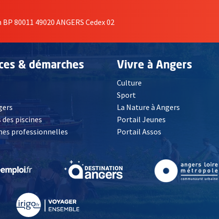
on BP 80011 49020 ANGERS Cedex 02
ices & démarches
Vivre à Angers
Culture
é
Sport
, Ouvre une nouvelle fenêtre
gers
La Nature à Angers
 des piscines
Portail Jeunes
es professionnelles
Portail Assos
lle fenêtre
, Ouvre une nouvelle fenêtre
, Ouvre une nouvelle fenêtre
, Ouvre une nouvelle fenêtre