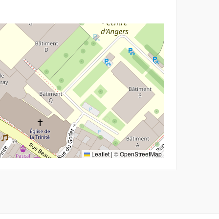
r
Leaflet
|
©
OpenStreetMap