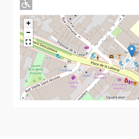
Adapté pour l'handicap Moteu
+
−