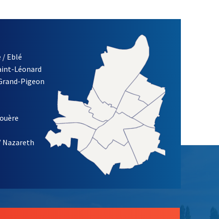
 / Eblé
Saint-Léonard
 Grand-Pigeon
ETTRE D'INFORMATION DE LA VILLE D'ANGERS
louère
/ Nazareth