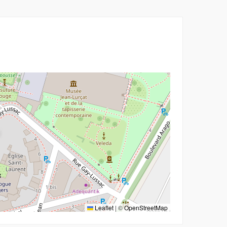
r
Leaflet
|
©
OpenStreetMap