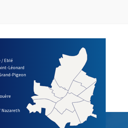
 / Eblé
Saint-Léonard
 Grand-Pigeon
ETTRE D'INFORMATION DE LA VILLE D'ANGERS
louère
/ Nazareth