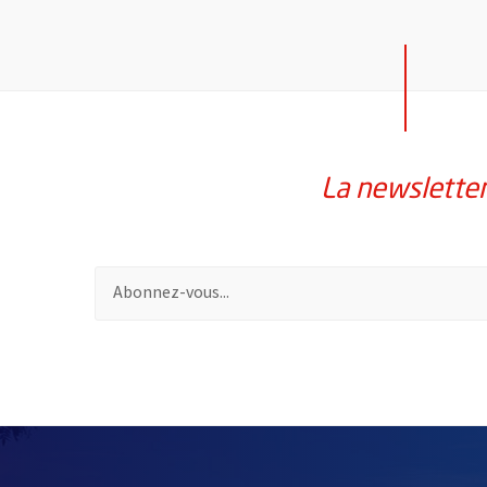
La newslette
Pour vous inscrire à la lettre d'information de la vil
61562