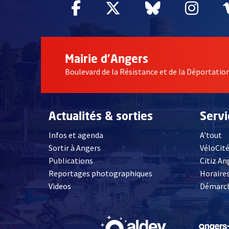
Facebook
, Ouvre une nouvelle fe
Twitter
, Ouvre une nouv
Bluesky
, Ouvre un
Inst
, Ou
Mairie d'Angers
Boulevard de la Résistance et de la Déportati
Actualités & sorties
Serv
Infos et agenda
A'tout
Sortir à Angers
VéloCit
Publications
Citiz An
Reportages photographiques
Horaires
, Ouvre une nouvelle fenêtre
Videos
Démarch
, Ouvre une nouve