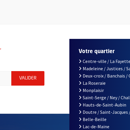
r
Votre quartier
Centre-ville / La Fayette
Madeleine / Justices / 
le d'Angers, indiquez votre email (champ obligatoire)
Deux-croix / Banchais /
ENVOYER MA DEMANDE D'INSCRIPTION À LA L
VALIDER
La Roseraie
Monplaisir
Saint-Serge / Ney / Cha
Hauts-de-Saint-Aubin
Doutre / Saint-Jacques 
Belle-Beille
Lac-de-Maine