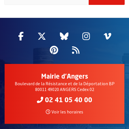
61562
Facebook
, Ouvre une nouvelle fenêtre
Twitter
, Ouvre une nouvelle fe
Bluesky
, Ouvre une nouv
Instagram
, Ouvre un
Vime
, Ouv
Pinterest
, Ouvre une nouvell
Flux RSS
Mairie d'Angers
Boulevard de la Résistance et de la Déportation BP
80011 49020 ANGERS Cedex 02
02 41 05 40 00
Voir les horaires