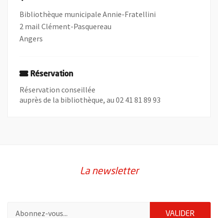
Bibliothèque municipale Annie-Fratellini
2 mail Clément-Pasquereau
Angers
Réservation
Réservation conseillée
auprès de la bibliothèque, au 02 41 81 89 93
La newsletter
Pour vous inscrire à la lettre d'information de la ville d'Angers
ENVOY
VALIDER