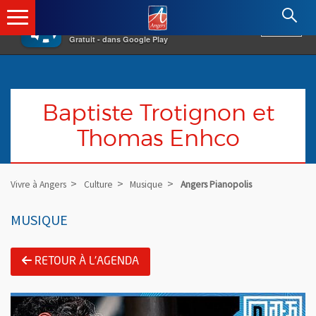
×
Angers.fr : Retour à l'accueil
AF
Vivre à Angers
VOIR
Ville d'Angers
Gratuit - dans Google Play
Baptiste Trotignon et
Thomas Enhco
Vivre à Angers
Culture
Musique
Angers Pianopolis
MUSIQUE
RETOUR À L'AGENDA