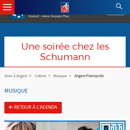
×
Angers.fr : Retour à l'accueil
AF
Vivre à Angers
VOIR
Ville d'Angers
Gratuit - dans Google Play
Une soirée chez les
Schumann
Vivre à Angers
Culture
Musique
Angers Pianopolis
MUSIQUE
RETOUR À L'AGENDA