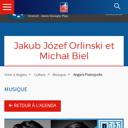
×
Angers.fr : Retour à l'accueil
AF
Vivre à Angers
VOIR
Ville d'Angers
Gratuit - dans Google Play
Jakub Józef Orlinski et
Michał Biel
Vivre à Angers
Culture
Musique
Angers Pianopolis
MUSIQUE
RETOUR À L'AGENDA