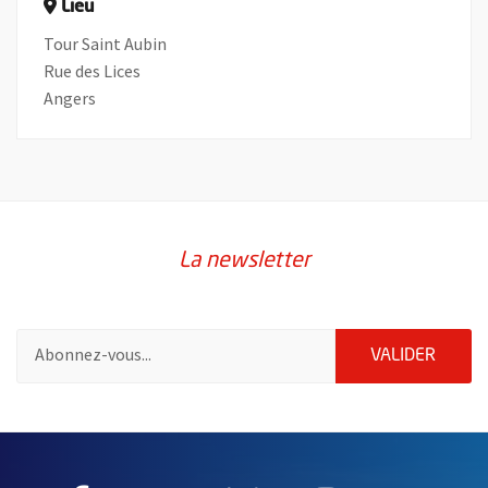
Lieu
Tour Saint Aubin
Rue des Lices
Angers
La newsletter
Pour vous inscrire à la lettre d'information de la ville d'Angers
ENVOY
VALIDER
61660