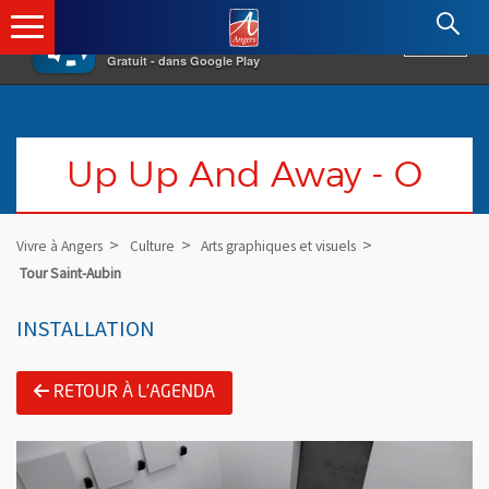
×
Angers.fr : Retour à l'accueil
AF
Vivre à Angers
VOIR
Ville d'Angers
Gratuit - dans Google Play
Up Up And Away - O
Vivre à Angers
Culture
Arts graphiques et visuels
Tour Saint-Aubin
INSTALLATION
RETOUR À L'AGENDA