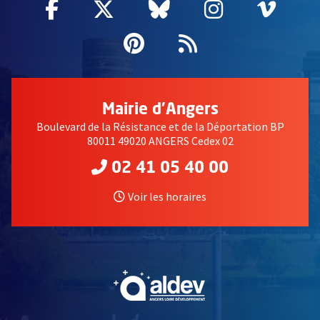
Facebook
, Ouvre une nouvelle fenêtre
Twitter
, Ouvre une nouvelle fe
Bluesky
, Ouvre une nouv
Instagram
, Ouvre un
Vime
, Ouv
Pinterest
, Ouvre une nouvell
Flux RSS
Mairie d'Angers
Boulevard de la Résistance et de la Déportation BP
80011 49020 ANGERS Cedex 02
02 41 05 40 00
Voir les horaires
, Ouvre une nouvelle fe