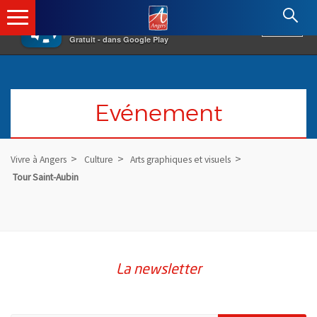
×
Angers.fr : Retour à l'accueil
AF
Vivre à Angers
VOIR
Ville d'Angers
Gratuit - dans Google Play
Evénement
Vivre à Angers
Culture
Arts graphiques et visuels
Tour Saint-Aubin
La newsletter