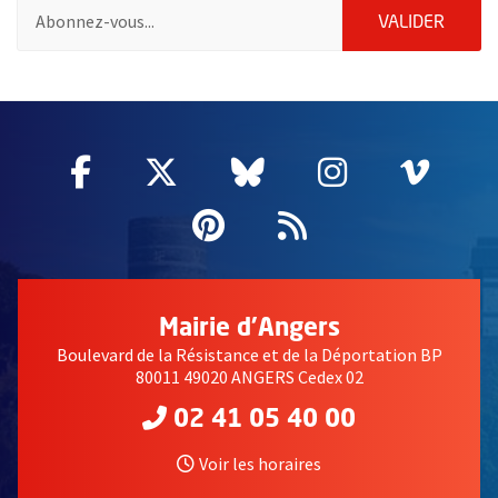
Pour vous inscrire à la lettre d'information de la ville d'Angers
ENVOY
VALIDER
61660
Facebook
, Ouvre une nouvelle fenêtre
Twitter
, Ouvre une nouvelle fe
Bluesky
, Ouvre une nouv
Instagram
, Ouvre un
Vime
, Ouv
Pinterest
, Ouvre une nouvell
Flux RSS
Mairie d'Angers
Boulevard de la Résistance et de la Déportation BP
80011 49020 ANGERS Cedex 02
02 41 05 40 00
Voir les horaires