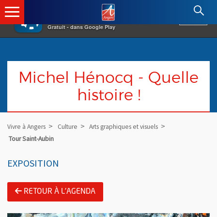
×
Angers.fr : Retour à l'accueil
AF
Vivre à Angers
VOIR
Ville d'Angers
Gratuit - dans Google Play
Michel Hénocq - Quelle
histoire !
Vivre à Angers
Culture
Arts graphiques et visuels
Tour Saint-Aubin
EXPOSITION
RETOUR À L'AGENDA