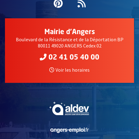
Pinterest
, Ouvre une nouvell
Flux RSS
Mairie d'Angers
Boulevard de la Résistance et de la Déportation BP
80011 49020 ANGERS Cedex 02
02 41 05 40 00
Voir les horaires
, Ouvre une nouvelle fe
, Ouvre une nouvelle fe