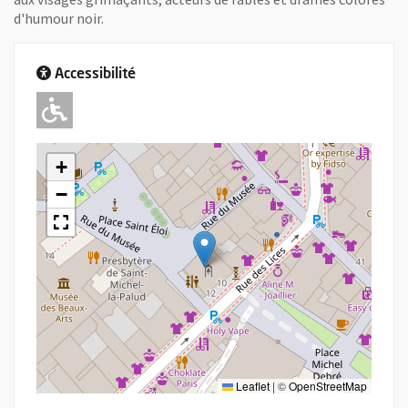
d'humour noir.
Accessibilité
Adapté pour l'handicap Moteur
+
−
Leaflet
|
©
OpenStreetMap