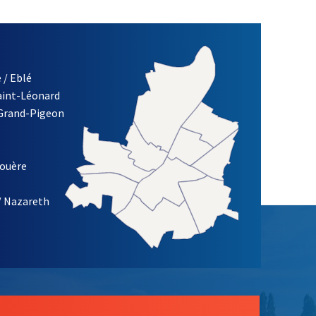
 / Eblé
Saint-Léonard
 Grand-Pigeon
ETTRE D'INFORMATION DE LA VILLE D'ANGERS
louère
/ Nazareth