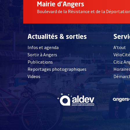
Mairie d'Angers
Boulevard de la Résistance et de la Déportati
Actualités & sorties
Serv
Infos et agenda
A'tout
Sortir à Angers
VéloCit
Publications
Citiz An
Reportages photographiques
Horaires
, Ouvre une nouvelle fenêtre
Videos
Démarch
, Ouvre une nouve