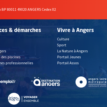
on BP 80011 49020 ANGERS Cedex 02
ices & démarches
Vivre à Angers
Culture
é
Sport
, Ouvre une nouvelle fenêtre
gers
La Nature à Angers
 des piscines
Portail Jeunes
es professionnelles
Portail Assos
lle fenêtre
, Ouvre une nouvelle fenêtre
, Ouvre une nouvelle fenêtre
, Ouvre une nouvelle fenêtre