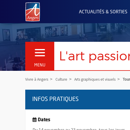
Angers.fr : Retour à l'accueil
ACTUALITÉS & SORTIES
L'art passio
OUVRIR LE MENU
MENU
Vivre à Angers
Culture
Arts graphiques et visuels
Tour
INFOS PRATIQUES
Dates
Du 14 novembre au 23 novembre, tous les jours