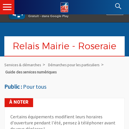
×
Angers.fr : Retour à l'accueil
AF
Vivre à Angers
VOIR
Ville d'Angers
Gratuit - dans Google Play
Relais Mairie - Roseraie
Services & démarches
Démarches pour les particuliers
Guide des services numériques
Public :
Pour tous
Certains équipements modifient leurs horaires
d'ouverture pendant l'été, pensez à téléphoner avant
de vous déplacer !