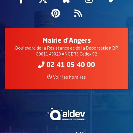
Pinterest
, Ouvre une nouvell
Flux RSS
Mairie d'Angers
Boulevard de la Résistance et de la Déportation BP
80011 49020 ANGERS Cedex 02
02 41 05 40 00
Voir les horaires
, Ouvre une nouvelle fe
, Ouvre une nouvelle fe