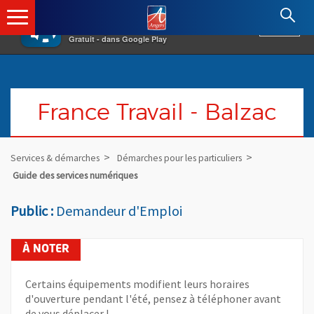
×
Angers.fr : Retour à l'accueil
AF
Vivre à Angers
VOIR
Ville d'Angers
Gratuit - dans Google Play
France Travail - Balzac
Services & démarches
Démarches pour les particuliers
Guide des services numériques
Public :
Demandeur d'Emploi
Certains équipements modifient leurs horaires
d'ouverture pendant l'été, pensez à téléphoner avant
de vous déplacer !