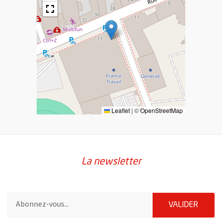
Leaflet
|
©
OpenStreetMap
La newsletter
Pour vous inscrire à la lettre d'information de la ville d'Angers
ENVOY
VALIDER