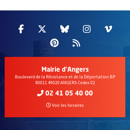
63114
Facebook
, Ouvre une nouvelle fenêtre
Twitter
, Ouvre une nouvelle fe
Bluesky
, Ouvre une nouv
Instagram
, Ouvre un
Vime
, Ouv
Pinterest
, Ouvre une nouvell
Flux RSS
Mairie d'Angers
Boulevard de la Résistance et de la Déportation BP
80011 49020 ANGERS Cedex 02
02 41 05 40 00
Voir les horaires