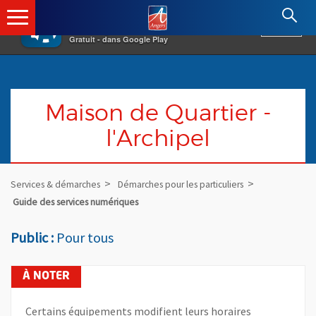
×
Angers.fr : Retour à l'accueil
AF
Vivre à Angers
VOIR
Ville d'Angers
Gratuit - dans Google Play
Maison de Quartier -
l'Archipel
Services & démarches
Démarches pour les particuliers
Guide des services numériques
Public :
Pour tous
Certains équipements modifient leurs horaires