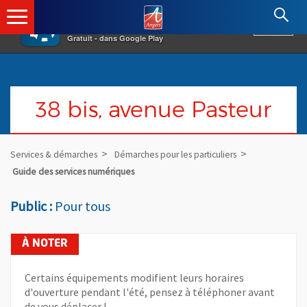
×
Angers.fr : Retour à l'accueil
AF
Vivre à Angers
VOIR
Ville d'Angers
Gratuit - dans Google Play
38 bis, avenue Pasteur
Services & démarches
Démarches pour les particuliers
Guide des services numériques
Public :
Pour tous
Certains équipements modifient leurs horaires
d'ouverture pendant l'été, pensez à téléphoner avant
de vous déplacer !