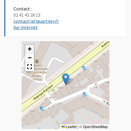
Contact :
02 41 43 28 13
, Ouvre une nouvelle fenêtre
contact(at)quartney.fr
, Ouvre une nouvelle fenêtre
Sur internet
+
−
Leaflet
|
©
OpenStreetMap