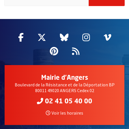
63114
Facebook
, Ouvre une nouvelle fenêtre
Twitter
, Ouvre une nouvelle fe
Bluesky
, Ouvre une nouv
Instagram
, Ouvre un
Vime
, Ouv
Pinterest
, Ouvre une nouvell
Flux RSS
Mairie d'Angers
Boulevard de la Résistance et de la Déportation BP
80011 49020 ANGERS Cedex 02
02 41 05 40 00
Voir les horaires