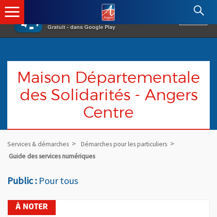
×
Angers.fr : Retour à l'accueil
AF
Vivre à Angers
VOIR
Ville d'Angers
Gratuit - dans Google Play
Maison Départementale
des Solidarités - Angers
Centre
Services & démarches
Démarches pour les particuliers
Guide des services numériques
Public :
Pour tous