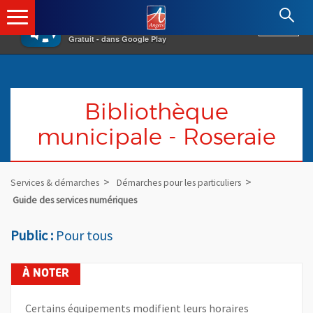
×
Angers.fr : Retour à l'accueil
AF
Vivre à Angers
VOIR
Ville d'Angers
Gratuit - dans Google Play
Bibliothèque
municipale - Roseraie
Services & démarches
Démarches pour les particuliers
Guide des services numériques
Public :
Pour tous
Certains équipements modifient leurs horaires