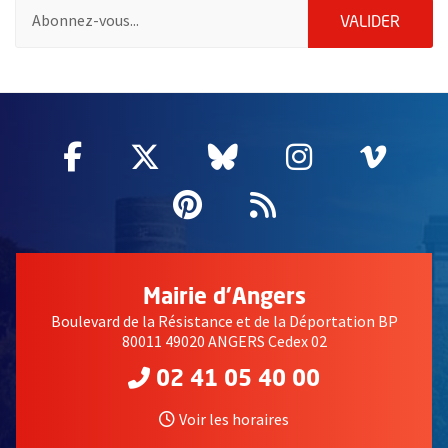
Pour vous inscrire à la lettre d'information de la ville d'Angers
ENVOY
VALIDER
63114
Facebook
, Ouvre une nouvelle fenêtre
Twitter
, Ouvre une nouvelle fe
Bluesky
, Ouvre une nouv
Instagram
, Ouvre un
Vime
, Ouv
Pinterest
, Ouvre une nouvell
Flux RSS
Mairie d'Angers
Boulevard de la Résistance et de la Déportation BP
80011 49020 ANGERS Cedex 02
02 41 05 40 00
Voir les horaires