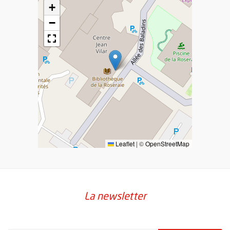
+
−
Leaflet
|
©
OpenStreetMap
La newsletter