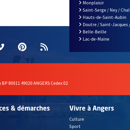
Monplaisir
Saint-Serge / Ney / Cha
Hauts-de-Saint-Aubin
Doutre / Saint-Jacques 
Belle-Beille
Lac-de-Maine
nêtre
elle fenêtre
e nouvelle fenêtre
agram
vre une nouvelle fenêtre
Vimeo
, Ouvre une nouvelle fenêtre
Pinterest
, Ouvre une nouvelle fenêtre
Flux RSS
on BP 80011 49020 ANGERS Cedex 02
ices & démarches
Vivre à Angers
Culture
é
Sport