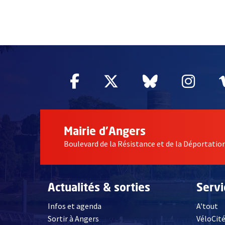
63114
Facebook
, Ouvre une nouvelle fe
Twitter
, Ouvre une nouv
Bluesky
, Ouvre un
Inst
, Ou
Mairie d'Angers
Boulevard de la Résistance et de la Déportati
Actualités & sorties
Serv
Infos et agenda
A'tout
Sortir à Angers
VéloCit