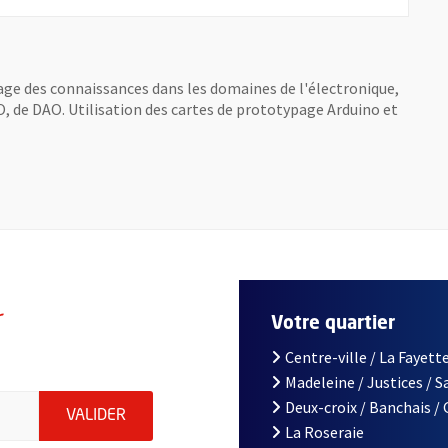
tage des connaissances dans les domaines de l'électronique,
AO, de DAO. Utilisation des cartes de prototypage Arduino et
r
Votre quartier
Centre-ville / La Fayette
Madeleine / Justices / 
le d'Angers, indiquez votre email (champ obligatoire)
Deux-croix / Banchais /
ENVOYER MA DEMANDE D'INSCRIPTION À LA L
VALIDER
La Roseraie