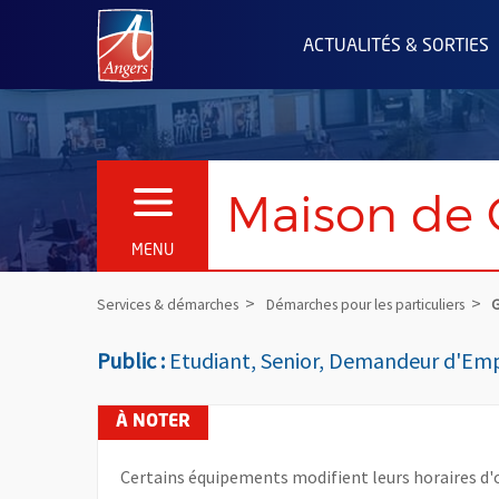
Angers.fr : Retour à l'accueil
ACTUALITÉS & SORTIES
Maison de 
OUVRIR LE MENU
MENU
Services & démarches
Démarches pour les particuliers
G
Public :
Etudiant, Senior, Demandeur d'Emp
Certains équipements modifient leurs horaires d'o