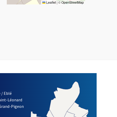
Leaflet
|
©
OpenStreetMap
 / Eblé
Saint-Léonard
 Grand-Pigeon
ETTRE D'INFORMATION DE LA VILLE D'ANGERS