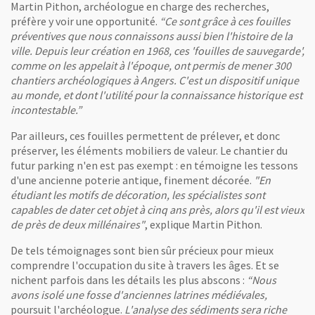
Martin Pithon, archéologue en charge des recherches,
préfère y voir une opportunité.
“Ce sont grâce à ces fouilles
préventives que nous connaissons aussi bien l'histoire de la
ville. Depuis leur création en 1968, ces 'fouilles de sauvegarde',
comme on les appelait à l'époque, ont permis de mener 300
chantiers archéologiques à Angers. C'est un dispositif unique
au monde, et dont l'utilité pour la connaissance historique est
incontestable.”
Par ailleurs, ces fouilles permettent de prélever, et donc
préserver, les éléments mobiliers de valeur. Le chantier du
futur parking n'en est pas exempt : en témoigne les tessons
d'une ancienne poterie antique, finement décorée.
"En
étudiant les motifs de décoration, les spécialistes sont
capables de dater cet objet à cinq ans près, alors qu'il est vieux
de près de deux millénaires"
, explique Martin Pithon.
De tels témoignages sont bien sûr précieux pour mieux
comprendre l'occupation du site à travers les âges. Et se
nichent parfois dans les détails les plus abscons :
“Nous
avons isolé une fosse d'anciennes latrines médiévales,
poursuit l'archéologue.
L'analyse des sédiments sera riche