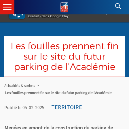
×
Angers.fr : Retour à l'accueil
AF
Vivre à Angers
VOIR
Ville d'Angers
Gratuit - dans Google Play
Les fouilles prennent fin
sur le site du futur
parking de l'Académie
Actualités & sorties
Les fouilles prennent fin sur le site du futur parking de l'Académie
TERRITOIRE
Publié le 05-02-2025
Menées en amont de la construction du parking de