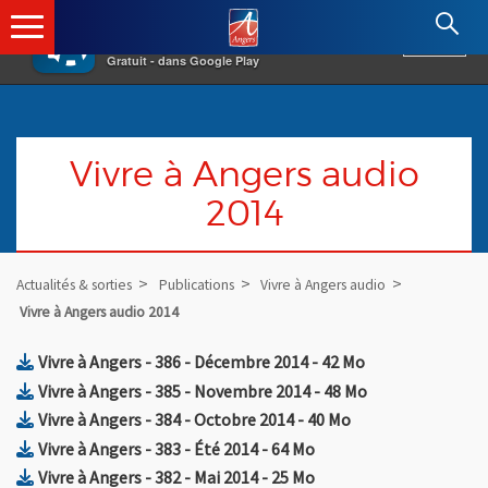
×
Angers.fr : Retour à l'accueil
AF
Vivre à Angers
VOIR
Ville d'Angers
Gratuit - dans Google Play
Vivre à Angers audio
2014
Actualités & sorties
Publications
Vivre à Angers audio
Vivre à Angers audio 2014
, Fichier au format Zip
, Ouvre une nouv
Vivre à Angers - 386 - Décembre 2014
- 42 Mo
, Fichier au format Zip
, Ouvre une nouv
Vivre à Angers - 385 - Novembre 2014
- 48 Mo
, Fichier au format Zip
, Ouvre une nouvel
Vivre à Angers - 384 - Octobre 2014
- 40 Mo
, Fichier au format Zip
, Ouvre une nouvelle fe
Vivre à Angers - 383 - Été 2014
- 64 Mo
, Fichier au format Zip
, Ouvre une nouvelle fe
Vivre à Angers - 382 - Mai 2014
- 25 Mo