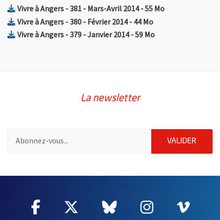
, Fichier au format Zip
, Ouvre une nouv
Vivre à Angers - 381 - Mars-Avril 2014
- 55 Mo
, Fichier au format Zip
, Ouvre une nouvell
Vivre à Angers - 380 - Février 2014
- 44 Mo
, Fichier au format Zip
, Ouvre une nouvell
Vivre à Angers - 379 - Janvier 2014
- 59 Mo
La newsletter
Pour vous inscrire à la lettre d'information de la ville d'Angers
ENVOY
VALIDER
61890
Facebook
, Ouvre une nouvelle fenêtre
Twitter
, Ouvre une nouvelle fe
Bluesky
, Ouvre une nouv
Instagram
, Ouvre un
Vime
, Ouv