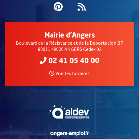
Pinterest
, Ouvre une nouvell
Flux RSS
Mairie d'Angers
Boulevard de la Résistance et de la Déportation BP
80011 49020 ANGERS Cedex 02
02 41 05 40 00
Voir les horaires
, Ouvre une nouvelle fe
, Ouvre une nouvelle fe