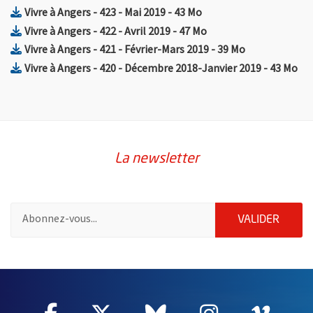
, Fichier au format Zip
, Ouvre une nouvelle fe
Vivre à Angers - 423 - Mai 2019
- 43 Mo
, Fichier au format Zip
, Ouvre une nouvelle f
Vivre à Angers - 422 - Avril 2019
- 47 Mo
, Fichier au format Zip
, Ouvre une no
Vivre à Angers - 421 - Février-Mars 2019
- 39 Mo
, Fichier a
, O
Vivre à Angers - 420 - Décembre 2018-Janvier 2019
- 43 Mo
La newsletter
Pour vous inscrire à la lettre d'information de la ville d'Angers
ENVOY
VALIDER
62258
Facebook
, Ouvre une nouvelle fenêtre
Twitter
, Ouvre une nouvelle fe
Bluesky
, Ouvre une nouv
Instagram
, Ouvre un
Vime
, Ouv