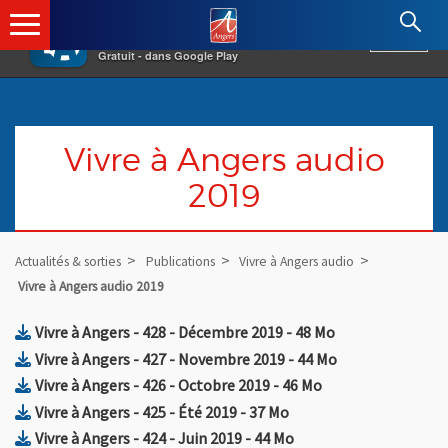
×
Angers.fr : Retour à l'accueil
AF
Vivre à Angers
VOIR
Ville d'Angers
Gratuit - dans Google Play
Vivre à Angers audio
2019
Actualités & sorties
Publications
Vivre à Angers audio
Vivre à Angers audio 2019
, Fichier au format Zip
, Ouvre une nouv
Vivre à Angers - 428 - Décembre 2019
- 48 Mo
, Fichier au format Zip
, Ouvre une nouv
Vivre à Angers - 427 - Novembre 2019
- 44 Mo
, Fichier au format Zip
, Ouvre une nouvel
Vivre à Angers - 426 - Octobre 2019
- 46 Mo
, Fichier au format Zip
, Ouvre une nouvelle fe
Vivre à Angers - 425 - Été 2019
- 37 Mo
, Fichier au format Zip
, Ouvre une nouvelle f
Vivre à Angers - 424 - Juin 2019
- 44 Mo