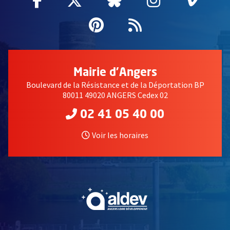
Pinterest
, Ouvre une nouvell
Flux RSS
Mairie d'Angers
Boulevard de la Résistance et de la Déportation BP
80011 49020 ANGERS Cedex 02
02 41 05 40 00
Voir les horaires
, Ouvre une nouvelle fe
, Ouvre une nouvelle fe