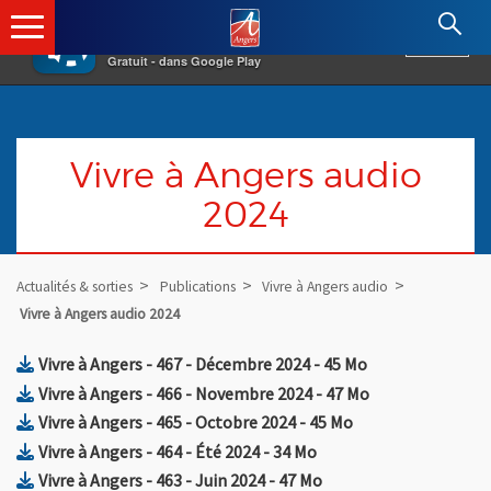
×
Angers.fr : Retour à l'accueil
AF
Vivre à Angers
VOIR
Ville d'Angers
Gratuit - dans Google Play
Vivre à Angers audio
2024
Actualités & sorties
Publications
Vivre à Angers audio
Vivre à Angers audio 2024
, Fichier au format Zip
, Ouvre une nouv
Vivre à Angers - 467 - Décembre 2024
- 45 Mo
, Fichier au format Zip
, Ouvre une nouv
Vivre à Angers - 466 - Novembre 2024
- 47 Mo
, Fichier au format Zip
, Ouvre une nouvel
Vivre à Angers - 465 - Octobre 2024
- 45 Mo
, Fichier au format Zip
, Ouvre une nouvelle fe
Vivre à Angers - 464 - Été 2024
- 34 Mo
, Fichier au format Zip
, Ouvre une nouvelle f
Vivre à Angers - 463 - Juin 2024
- 47 Mo