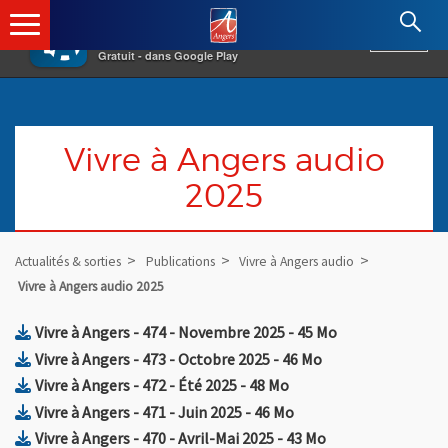
×
Angers.fr : Retour à l'accueil
AF
Vivre à Angers
VOIR
Ville d'Angers
Gratuit - dans Google Play
Vivre à Angers audio
2025
Actualités & sorties
Publications
Vivre à Angers audio
Vivre à Angers audio 2025
, Fichier au format Zip
, Ouvre une nouv
Vivre à Angers - 474 - Novembre 2025
- 45 Mo
, Fichier au format Zip
, Ouvre une nouvel
Vivre à Angers - 473 - Octobre 2025
- 46 Mo
, Fichier au format Zip
, Ouvre une nouvelle fe
Vivre à Angers - 472 - Été 2025
- 48 Mo
, Fichier au format Zip
, Ouvre une nouvelle f
Vivre à Angers - 471 - Juin 2025
- 46 Mo
, Fichier au format Zip
, Ouvre une nouve
Vivre à Angers - 470 - Avril-Mai 2025
- 43 Mo