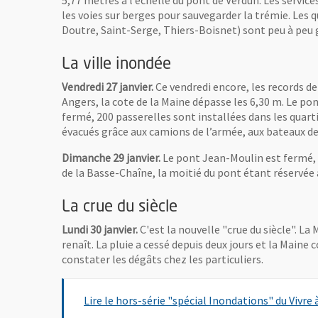
5,77 mètres à l’échelle du pont de Verdun. Les services
les voies sur berges pour sauvegarder la trémie. Les qu
Doutre, Saint-Serge, Thiers-Boisnet) sont peu à peu 
La ville inondée
Vendredi 27 janvier.
Ce vendredi encore, les records de
Angers, la cote de la Maine dépasse les 6,30 m. Le p
fermé, 200 passerelles sont installées dans les quarti
évacués grâce aux camions de l’armée, aux bateaux d
Dimanche 29 janvier.
Le pont Jean-Moulin est fermé, c
de la Basse-Chaîne, la moitié du pont étant réservée a
La crue du siècle
Lundi 30 janvier.
C'est la nouvelle "crue du siècle". La
renaît. La pluie a cessé depuis deux jours et la Maine
constater les dégâts chez les particuliers.
Lire le hors-série "spécial Inondations" du Vivre 