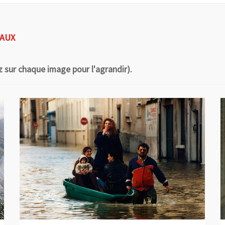
EAUX
z sur chaque image pour l'agrandir).
Vue agrandie de l'image
V
, Ouvre une nouvelle fenêtre
,