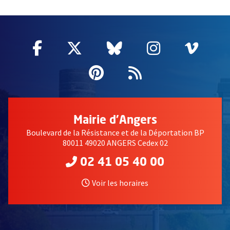
65894
Facebook
, Ouvre une nouvelle fenêtre
Twitter
, Ouvre une nouvelle fe
Bluesky
, Ouvre une nouv
Instagram
, Ouvre un
Vime
, Ouv
Pinterest
, Ouvre une nouvell
Flux RSS
Mairie d'Angers
Boulevard de la Résistance et de la Déportation BP
80011 49020 ANGERS Cedex 02
02 41 05 40 00
Voir les horaires