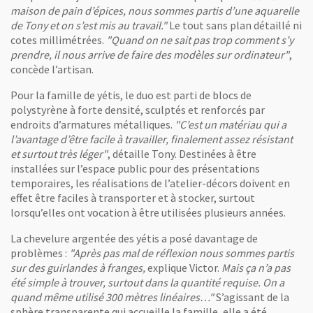
maison de pain d’épices, nous sommes partis d’une aquarelle
de Tony et on s’est mis au travail."
Le tout sans plan détaillé ni
cotes millimétrées.
"Quand on ne sait pas trop comment s’y
prendre, il nous arrive de faire des modèles sur ordinateur"
,
concède l’artisan.
Pour la famille de yétis, le duo est parti de blocs de
polystyrène à forte densité, sculptés et renforcés par
endroits d’armatures métalliques.
"C’est un matériau qui a
l’avantage d’être facile à travailler, finalement assez résistant
et surtout très léger"
, détaille Tony. Destinées à être
installées sur l’espace public pour des présentations
temporaires, les réalisations de l’atelier-décors doivent en
effet être faciles à transporter et à stocker, surtout
lorsqu’elles ont vocation à être utilisées plusieurs années.
La chevelure argentée des yétis a posé davantage de
problèmes :
"Après pas mal de réflexion nous sommes partis
sur des guirlandes à franges,
explique Victor.
Mais ça n’a pas
été simple à trouver, surtout dans la quantité requise. On a
quand même utilisé 300 mètres linéaires…"
S’agissant de la
sphère transparente qui accueille la famille, elle a été