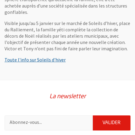
achetée auprès d’une société spécialisée dans les structures
gonflables.
Visible jusqu’au 5 janvier sur le marché de Soleils d’hiver, place
du Ralliement, la famille yéti complète la collection de
décors de Noël réalisés par les ateliers municipaux, avec
l’objectif de présenter chaque année une nouvelle création.
Victor et Tony n’ont pas fini de faire parler leur imagination.
Toute l'info sur Soleils d'hiver
La newsletter
Pour vous inscrire à la lettre d'information de la ville d'Angers
ENVOY
VALIDER