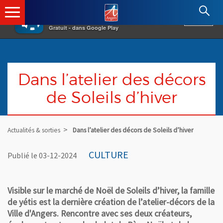
×
Angers.fr : Retour à l'accueil
AF
Vivre à Angers
VOIR
Ville d'Angers
Gratuit - dans Google Play
Dans l’atelier des décors
de Soleils d’hiver
Actualités & sorties
Dans l’atelier des décors de Soleils d’hiver
CULTURE
Publié le 03-12-2024
Visible sur le marché de Noël de Soleils d’hiver, la famille
de yétis est la dernière création de l’atelier-décors de la
Ville d'Angers. Rencontre avec ses deux créateurs,