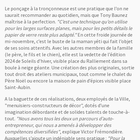
Le ponçage à la tronçonneuse est une pratique que l’on ne
saurait recommander au quotidien, mais que Tony Baunez
maîtrise à la perfection.
"C’est une technique qu’on utilise
pour les larges surfaces planes, mais pour les petits détails le
papier de verre reste plus adapté."
En cette froide journée de
mi-novembre, c’est le buste de la maman yéti qui fait l’objet
de ses soins attentifs. Avec les autres membres de la famille
(le père, le fils et le chien), elle est la vedette de l’édition
2024 de Soleils d’hiver, visible place du Ralliement dans sa
boule à neige géante. Une création des plus originales, sortie
tout droit des ateliers municipaux, tout comme le chalet du
Père Noël ou encore la maison de pain d’épices visible place
Saint-Aubin.
A la baguette de ces réalisations, deux employés de la Ville,
"menuisiers-constructeurs de décor", dotés d’une
imagination débordante et de solides talents de touche-à-
tout.
"Nous avons tous les deux un parcours d’auto-
entrepreneur, qui nous a amenés à développer des
compétences diversifiées"
, explique Victor Frémondière.
Auxquelles s’ajoute un indéniable sens pratique :
"Pour la