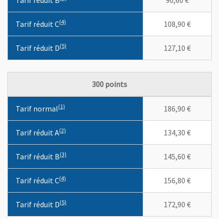
Tarif réduit B
90,60 €
(4)
(4)
Tarif réduit C
108,90 €
(5)
(5)
Tarif réduit D
127,10 €
300 points
Les en-têtes de colonnes indiquent des différentes tarifications
(1)
(1)
Tarif normal
186,90 €
(2)
(2)
Tarif réduit A
134,30 €
(3)
(3)
Tarif réduit B
145,60 €
(4)
(4)
Tarif réduit C
156,80 €
(5)
(5)
Tarif réduit D
172,90 €