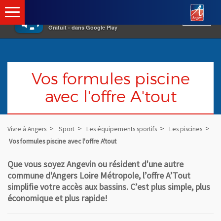
×
Ang
Vivre à Angers
VOIR
Ville d'Angers
Gratuit - dans Google Play
Vos formules piscine
avec l'offre A'tout
Vivre à Angers
Sport
Les équipements sportifs
Les piscines
Vos formules piscine avec l'offre A'tout
Que vous soyez Angevin ou résident d'une autre
commune d'Angers Loire Métropole, l’offre A’Tout
simplifie votre accès aux bassins. C’est plus simple, plus
économique et plus rapide!