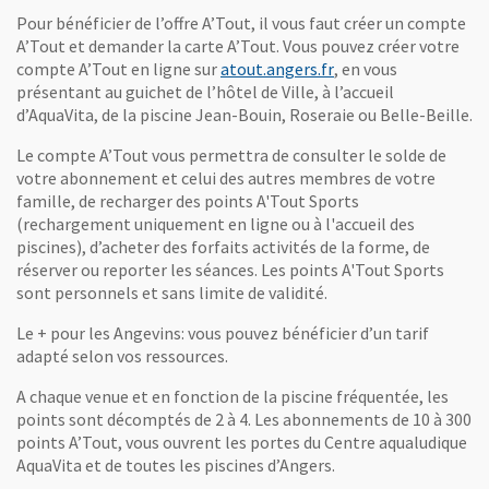
Pour bénéficier de l’offre A’Tout, il vous faut créer un compte
A’Tout et demander la carte A’Tout. Vous pouvez créer votre
, Ouvre une nouvelle
compte A’Tout en ligne sur
atout.angers.fr
, en vous
présentant au guichet de l’hôtel de Ville, à l’accueil
d’AquaVita, de la piscine Jean-Bouin, Roseraie ou Belle-Beille.
Le compte A’Tout vous permettra de consulter le solde de
votre abonnement et celui des autres membres de votre
famille, de recharger des points A'Tout Sports
(rechargement uniquement en ligne ou à l'accueil des
piscines), d’acheter des forfaits activités de la forme, de
réserver ou reporter les séances. Les points A'Tout Sports
sont personnels et sans limite de validité.
Le + pour les Angevins: vous pouvez bénéficier d’un tarif
adapté selon vos ressources.
A chaque venue et en fonction de la piscine fréquentée, les
points sont décomptés de 2 à 4. Les abonnements de 10 à 300
points A’Tout, vous ouvrent les portes du Centre aqualudique
AquaVita et de toutes les piscines d’Angers.