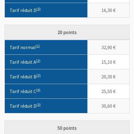
(5)
(5)
Tarif réduit D
16,30 €
20 points
Les en-têtes de colonnes indiquent des différentes tarifications
(1)
(1)
Tarif normal
32,90 €
(2)
(2)
Tarif réduit A
15,10 €
(3)
(3)
Tarif réduit B
20,30 €
(4)
(4)
Tarif réduit C
25,50 €
(5)
(5)
Tarif réduit D
30,60 €
50 points