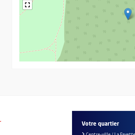
r
Votre quartier
Centre-ville / La Fayette