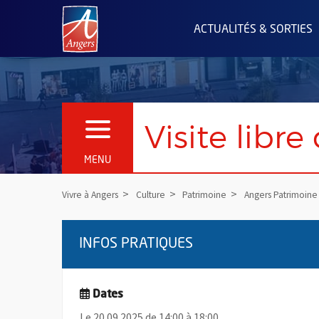
Angers.fr : Retour à l'accueil
ACTUALITÉS & SORTIES
Visite libr
OUVRIR LE MENU
MENU
Vivre à Angers
Culture
Patrimoine
Angers Patrimoine
INFOS PRATIQUES
Dates
Le 20.09.2025 de 14:00 à 18:00