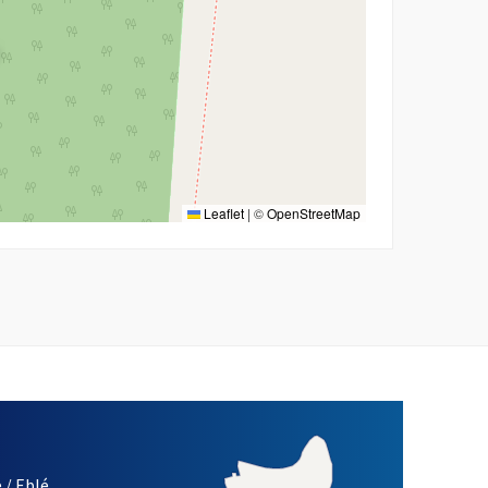
Leaflet
|
©
OpenStreetMap
 / Eblé