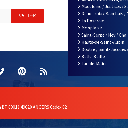
Madeleine / Justices / 
le d'Angers, indiquez votre email (champ obligatoire)
Deux-croix / Banchais /
ENVOYER MA DEMANDE D'INSCRIPTION À LA L
VALIDER
La Roseraie
Monplaisir
Saint-Serge / Ney / Cha
Hauts-de-Saint-Aubin
Doutre / Saint-Jacques 
Belle-Beille
Lac-de-Maine
nêtre
elle fenêtre
e nouvelle fenêtre
agram
vre une nouvelle fenêtre
Vimeo
, Ouvre une nouvelle fenêtre
Pinterest
, Ouvre une nouvelle fenêtre
Flux RSS
on BP 80011 49020 ANGERS Cedex 02