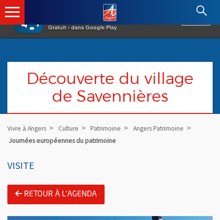
×
Angers.fr : Retour à l'accueil
AF
Vivre à Angers
VOIR
Ville d'Angers
Gratuit - dans Google Play
Découverte du village
de Savennières
Vivre à Angers
Culture
Patrimoine
Angers Patrimoine
Journées européennes du patrimoine
VISITE
RETOUR À L'AGENDA