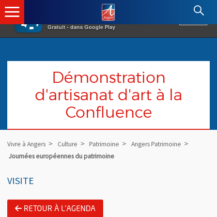
×
Angers.fr : Retour à l'accueil
AF
Vivre à Angers
VOIR
Ville d'Angers
Gratuit - dans Google Play
Démonstration
d'artisanat d'art à la
Confluence
Vivre à Angers
Culture
Patrimoine
Angers Patrimoine
Journées européennes du patrimoine
VISITE
RETOUR À L'AGENDA