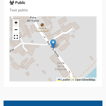
Public
Tout public
+
−
Leaflet
|
©
OpenStreetMap