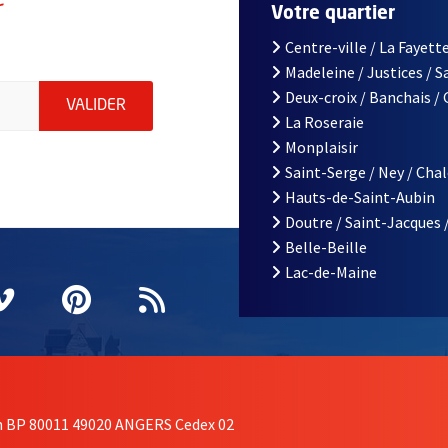
r
Votre quartier
Centre-ville / La Fayette
Madeleine / Justices / 
le d'Angers, indiquez votre email (champ obligatoire)
Deux-croix / Banchais /
ENVOYER MA DEMANDE D'INSCRIPTION À LA L
VALIDER
La Roseraie
Monplaisir
Saint-Serge / Ney / Cha
Hauts-de-Saint-Aubin
Doutre / Saint-Jacques 
Belle-Beille
Lac-de-Maine
nêtre
elle fenêtre
e nouvelle fenêtre
agram
vre une nouvelle fenêtre
Vimeo
, Ouvre une nouvelle fenêtre
Pinterest
, Ouvre une nouvelle fenêtre
Flux RSS
on BP 80011 49020 ANGERS Cedex 02