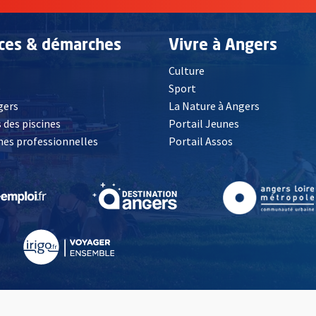
ices & démarches
Vivre à Angers
Culture
é
Sport
, Ouvre une nouvelle fenêtre
gers
La Nature à Angers
 des piscines
Portail Jeunes
es professionnelles
Portail Assos
lle fenêtre
, Ouvre une nouvelle fenêtre
, Ouvre une nouvelle fenêtre
, Ouvre une nouvelle fenêtre
, Ouvre une nouv
partiellement conforme
Plan de site
Presse
Revenir en haut de la page