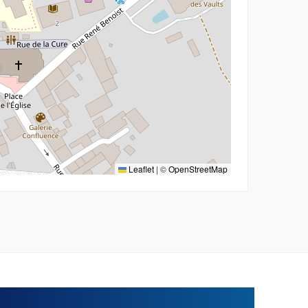
Leaflet
|
©
OpenStreetMap