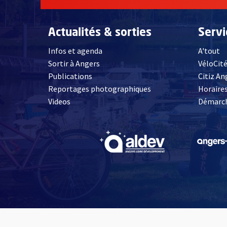
Actualités & sorties
Serv
Infos et agenda
A'tout
Sortir à Angers
VéloCit
Publications
Citiz An
Reportages photographiques
Horaires
, Ouvre une nouvelle fenêtre
Videos
Démarch
, Ouvre une nouve
Contact
Mentions légales
Accessibilité : 