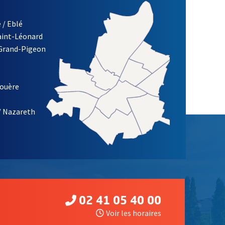
 / Eblé
Saint-Léonard
 Grand-Pigeon
ETTRE D'INFORMATION DE LA VILLE D'ANGERS
louère
/ Nazareth
02 41 05 40 00
Voir les horaires