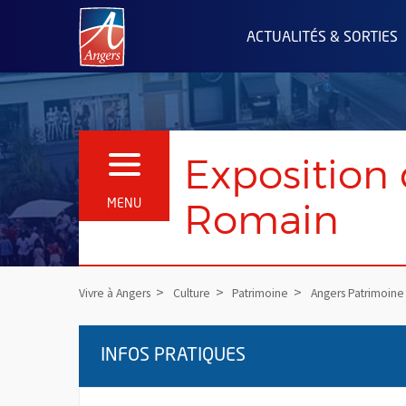
Angers.fr : Retour à l'accueil
ACTUALITÉS & SORTIES
Exposition d
OUVRIR LE MENU
Romain
MENU
Vivre à Angers
Culture
Patrimoine
Angers Patrimoine
INFOS PRATIQUES