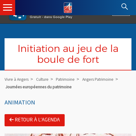
×
Angers.fr : Retour à l'accueil
AF
Vivre à Angers
VOIR
Ville d'Angers
Gratuit - dans Google Play
Initiation au jeu de la
boule de fort
Vivre à Angers
Culture
Patrimoine
Angers Patrimoine
Journées européennes du patrimoine
ANIMATION
RETOUR À L'AGENDA