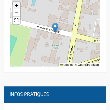
+
−
Leaflet
|
©
OpenStreetMap
INFOS PRATIQUES