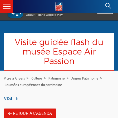
×
Angers.fr : Retour à l'accueil
AF
Vivre à Angers
VOIR
Ville d'Angers
Gratuit - dans Google Play
Visite guidée flash du
musée Espace Air
Passion
Vivre à Angers
Culture
Patrimoine
Angers Patrimoine
Journées européennes du patrimoine
VISITE
RETOUR À L'AGENDA