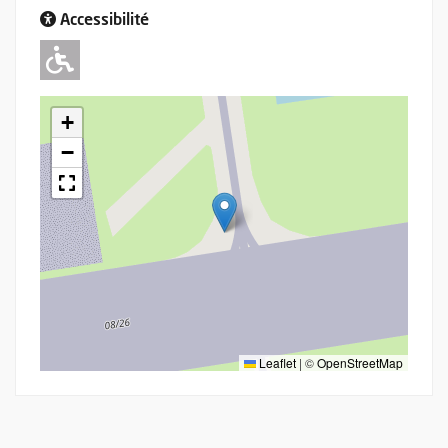
Accessibilité
Adapté pour l'handicap Moteur
+
−
Leaflet
|
©
OpenStreetMap