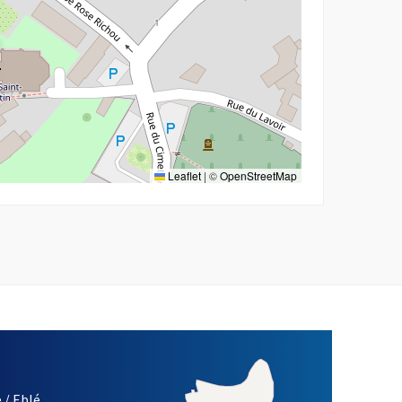
Leaflet
|
©
OpenStreetMap
 / Eblé