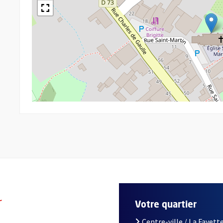
r
Votre quartier
Centre-ville / La Fayette