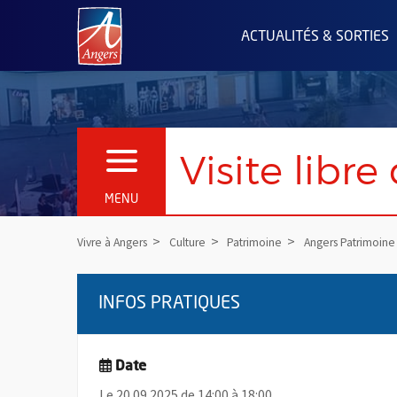
Angers.fr : Retour à l'accueil
ACTUALITÉS & SORTIES
Visite libre
OUVRIR LE MENU
MENU
Vivre à Angers
Culture
Patrimoine
Angers Patrimoine
INFOS PRATIQUES
Date
Le 20.09.2025 de 14:00 à 18:00