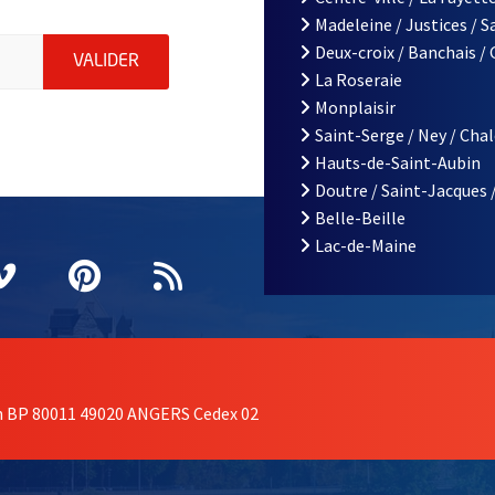
Madeleine / Justices / 
le d'Angers, indiquez votre email (champ obligatoire)
Deux-croix / Banchais /
ENVOYER MA DEMANDE D'INSCRIPTION À LA L
VALIDER
La Roseraie
Monplaisir
Saint-Serge / Ney / Cha
Hauts-de-Saint-Aubin
Doutre / Saint-Jacques 
Belle-Beille
Lac-de-Maine
nêtre
elle fenêtre
e nouvelle fenêtre
agram
vre une nouvelle fenêtre
Vimeo
, Ouvre une nouvelle fenêtre
Pinterest
, Ouvre une nouvelle fenêtre
Flux RSS
on BP 80011 49020 ANGERS Cedex 02