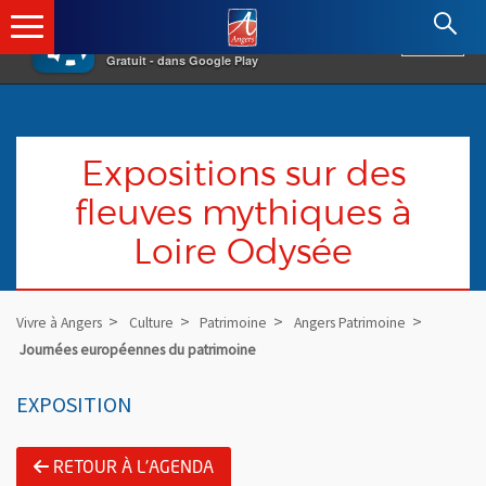
×
Angers.fr : Retour à l'accueil
AF
Vivre à Angers
VOIR
Ville d'Angers
Gratuit - dans Google Play
Expositions sur des
fleuves mythiques à
Loire Odysée
Vivre à Angers
Culture
Patrimoine
Angers Patrimoine
Journées européennes du patrimoine
EXPOSITION
RETOUR À L'AGENDA