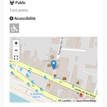
Public
Tout public
Accessibilité
Adapté pour l'handicap Moteur
+
−
Leaflet
|
©
OpenStreetMap