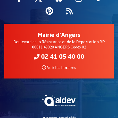
Pinterest
, Ouvre une nouvell
Flux RSS
Mairie d'Angers
Boulevard de la Résistance et de la Déportation BP
80011 49020 ANGERS Cedex 02
02 41 05 40 00
Voir les horaires
, Ouvre une nouvelle fe
, Ouvre une nouvelle fe