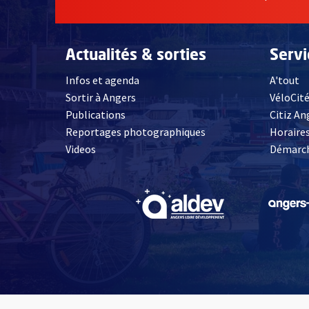
Actualités & sorties
Serv
Infos et agenda
A'tout
Sortir à Angers
VéloCit
Publications
Citiz An
Reportages photographiques
Horaires
, Ouvre une nouvelle fenêtre
Videos
Démarch
, Ouvre une nouve
Contact
Mentions légales
Accessibilité : 