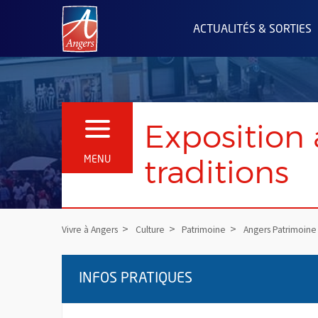
Angers.fr : Retour à l'accueil
ACTUALITÉS & SORTIES
Exposition 
OUVRIR LE MENU
traditions
MENU
Vivre à Angers
Culture
Patrimoine
Angers Patrimoine
INFOS PRATIQUES