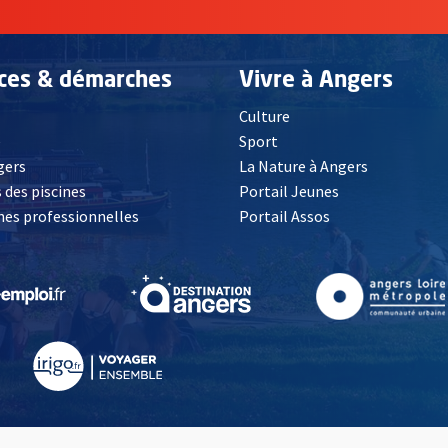
ices & démarches
Vivre à Angers
Culture
é
Sport
, Ouvre une nouvelle fenêtre
gers
La Nature à Angers
 des piscines
Portail Jeunes
es professionnelles
Portail Assos
lle fenêtre
, Ouvre une nouvelle fenêtre
, Ouvre une nouvelle fenêtre
, Ouvre une nouvelle fenêtre
, Ouvre une nouv
partiellement conforme
Plan de site
Presse
Revenir en haut de la page