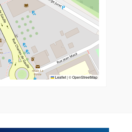
Leaflet
|
©
OpenStreetMap