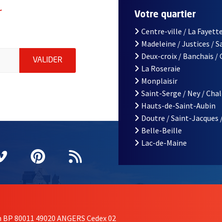
r
Votre quartier
Centre-ville / La Fayette
Madeleine / Justices / 
le d'Angers, indiquez votre email (champ obligatoire)
Deux-croix / Banchais /
ENVOYER MA DEMANDE D'INSCRIPTION À LA L
VALIDER
La Roseraie
Monplaisir
Saint-Serge / Ney / Cha
Hauts-de-Saint-Aubin
Doutre / Saint-Jacques 
Belle-Beille
Lac-de-Maine
nêtre
elle fenêtre
e nouvelle fenêtre
agram
vre une nouvelle fenêtre
Vimeo
, Ouvre une nouvelle fenêtre
Pinterest
, Ouvre une nouvelle fenêtre
Flux RSS
on BP 80011 49020 ANGERS Cedex 02