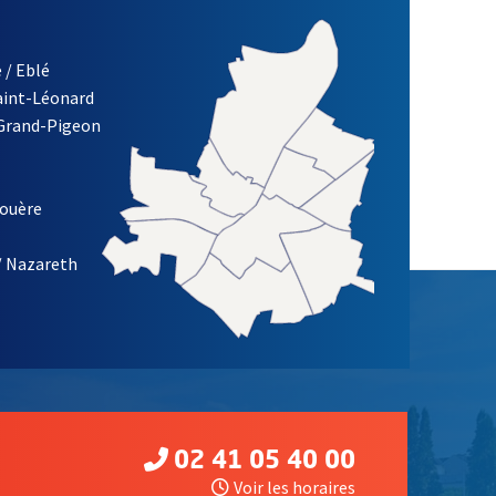
 / Eblé
Saint-Léonard
 Grand-Pigeon
ETTRE D'INFORMATION DE LA VILLE D'ANGERS
louère
/ Nazareth
02 41 05 40 00
Voir les horaires