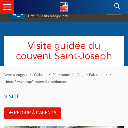
×
Angers.fr : Retour à l'accueil
AF
Vivre à Angers
VOIR
Ville d'Angers
Gratuit - dans Google Play
Visite guidée du
couvent Saint-Joseph
Vivre à Angers
Culture
Patrimoine
Angers Patrimoine
Journées européennes du patrimoine
VISITE
RETOUR À L'AGENDA