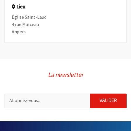
Lieu
Église Saint-Laud
4 rue Marceau
Angers
La newsletter
Pour vous inscrire à la lettre d'information de la ville d'Angers
ENVOY
VALIDER
60847