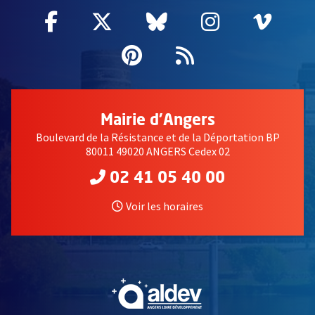
Facebook
, Ouvre une nouvelle fenêtre
Twitter
, Ouvre une nouvelle fe
Bluesky
, Ouvre une nouv
Instagram
, Ouvre un
Vime
, Ouv
Pinterest
, Ouvre une nouvell
Flux RSS
Mairie d'Angers
Boulevard de la Résistance et de la Déportation BP
80011 49020 ANGERS Cedex 02
02 41 05 40 00
Voir les horaires
, Ouvre une nouvelle fe