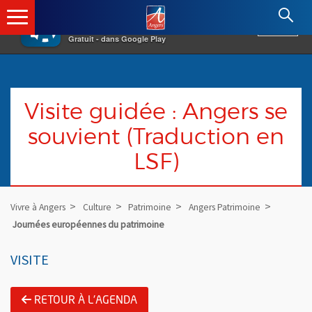
×
Angers.fr : Retour à l'accueil
AF
Vivre à Angers
VOIR
Ville d'Angers
Gratuit - dans Google Play
Visite guidée : Angers se
souvient (Traduction en
LSF)
Vivre à Angers
Culture
Patrimoine
Angers Patrimoine
Journées européennes du patrimoine
VISITE
RETOUR À L'AGENDA